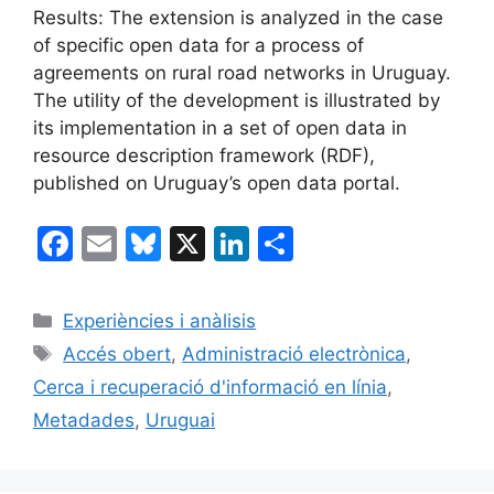
Results: The extension is analyzed in the case
of specific open data for a process of
agreements on rural road networks in Uruguay.
The utility of the development is illustrated by
its implementation in a set of open data in
resource description framework (RDF),
published on Uruguay’s open data portal.
F
E
Bl
X
Li
C
a
m
u
n
o
c
ai
e
k
m
Categories
Experiències i anàlisis
e
l
s
e
p
Etiquetes
Accés obert
,
Administració electrònica
,
b
k
dI
ar
Cerca i recuperació d'informació en línia
,
o
y
n
te
Metadades
,
Uruguai
o
ix
k