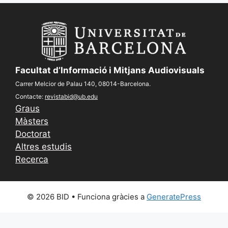
Facultat d’Informació i Mitjans Audiovisuals
Carrer Melcior de Palau 140, 08014-Barcelona.
Contacte:
revistabid@ub.edu
Graus
Màsters
Doctorat
Altres estudis
Recerca
© 2026 BID
• Funciona gràcies a
GeneratePress