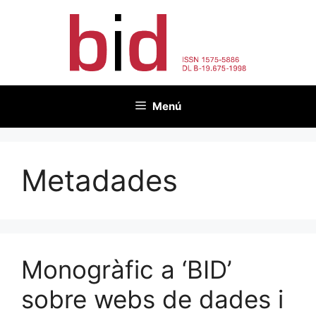
Vés
al
contingut
Menú
Metadades
Monogràfic a ‘BID’
sobre webs de dades i