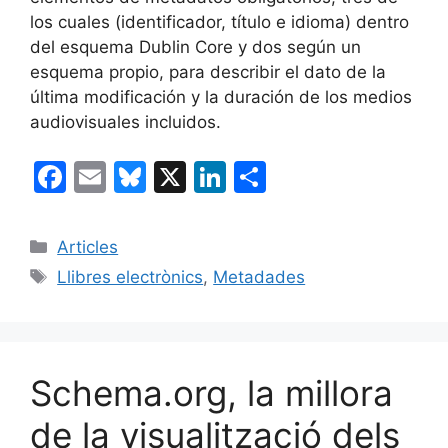
los cuales (identificador, título e idioma) dentro
del esquema Dublin Core y dos según un
esquema propio, para describir el dato de la
última modificación y la duración de los medios
audiovisuales incluidos.
F
E
Bl
X
Li
C
a
m
u
n
o
c
ai
e
k
m
Categories
Articles
e
l
s
e
p
Etiquetes
Llibres electrònics
,
Metadades
b
k
dI
ar
o
y
n
te
o
ix
Schema.org, la millora
k
de la visualització dels