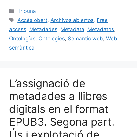
c
ai
e
k
m
Categories
Tribuna
e
l
s
e
p
Etiquetes
Accés obert
,
Archivos abiertos
,
Free
b
k
dI
ar
access
,
Metadades
,
Metadata
,
Metadatos
,
o
y
n
te
Ontologías
,
Ontologies
,
Semantic web
,
Web
o
ix
semàntica
k
L’assignació de
metadades a llibres
digitals en el format
EPUB3. Segona part.
Ús i explotació de