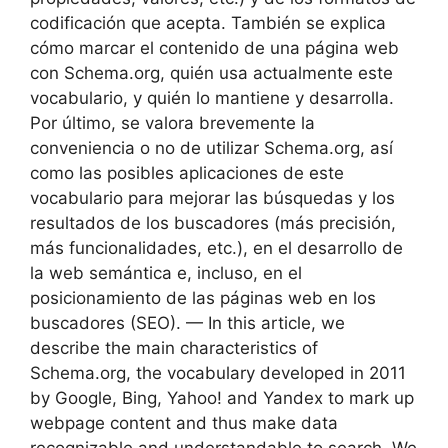
codificación que acepta. También se explica
cómo marcar el contenido de una página web
con Schema.org, quién usa actualmente este
vocabulario, y quién lo mantiene y desarrolla.
Por último, se valora brevemente la
conveniencia o no de utilizar Schema.org, así
como las posibles aplicaciones de este
vocabulario para mejorar las búsquedas y los
resultados de los buscadores (más precisión,
más funcionalidades, etc.), en el desarrollo de
la web semántica e, incluso, en el
posicionamiento de las páginas web en los
buscadores (SEO). — In this article, we
describe the main characteristics of
Schema.org, the vocabulary developed in 2011
by Google, Bing, Yahoo! and Yandex to mark up
webpage content and thus make data
recognizable and understandable to search. We