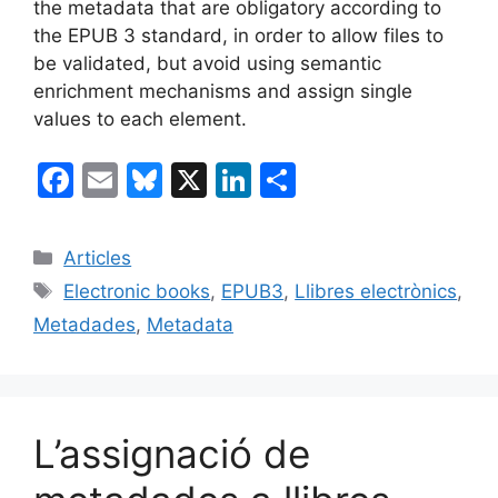
the metadata that are obligatory according to
the EPUB 3 standard, in order to allow files to
be validated, but avoid using semantic
enrichment mechanisms and assign single
values to each element.
F
E
Bl
X
Li
C
a
m
u
n
o
c
ai
e
k
m
Categories
Articles
e
l
s
e
p
Etiquetes
Electronic books
,
EPUB3
,
Llibres electrònics
,
b
k
dI
ar
Metadades
,
Metadata
o
y
n
te
o
ix
k
L’assignació de