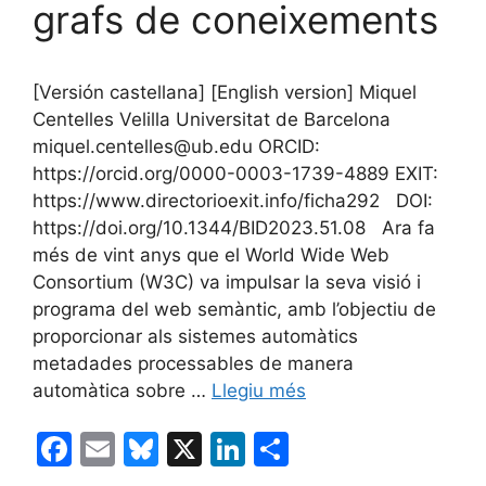
grafs de coneixements
[Versión castellana] [English version] Miquel
Centelles Velilla Universitat de Barcelona
miquel.centelles@ub.edu ORCID:
https://orcid.org/0000-0003-1739-4889 EXIT:
https://www.directorioexit.info/ficha292 DOI:
https://doi.org/10.1344/BID2023.51.08 Ara fa
més de vint anys que el World Wide Web
Consortium (W3C) va impulsar la seva visió i
programa del web semàntic, amb l’objectiu de
proporcionar als sistemes automàtics
metadades processables de manera
automàtica sobre …
Llegiu més
F
E
Bl
X
Li
C
a
m
u
n
o