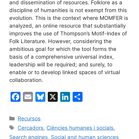
and dissemination of resources. Folklore as a
discipline of humanities is not exempt from this
evolution. This is the context where MOMFER is
analyzed, an online resource that substantially
improves the use of Thompson’s Motif-Index of
Folk Literature. However, considering the
ambitious goal for which the tool forms the
basis of a comprehensive universal index,
leadership will be required; and surely, to
enable or to develop linked spaces of virtual
collaboration.
F
E
Bl
X
Li
C
a
m
u
n
o
c
ai
e
k
m
Categories
Recursos
e
l
s
e
p
Etiquetes
Cercadors
,
Ciències humanes i socials
,
b
k
dI
ar
Search engines
,
Social and human sciences