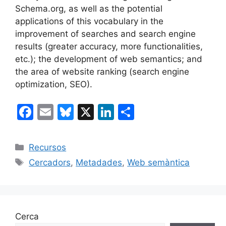
Schema.org, as well as the potential
applications of this vocabulary in the
improvement of searches and search engine
results (greater accuracy, more functionalities,
etc.); the development of web semantics; and
the area of website ranking (search engine
optimization, SEO).
F
E
Bl
X
Li
C
a
m
u
n
o
c
ai
e
k
m
Categories
Recursos
e
l
s
e
p
Etiquetes
Cercadors
,
Metadades
,
Web semàntica
b
k
dI
ar
o
y
n
te
o
ix
Cerca
k