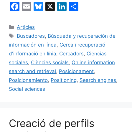
F
E
Bl
X
Li
C
a
m
u
n
o
c
ai
e
k
m
Categories
Articles
e
l
s
e
p
Etiquetes
Buscadores
,
Búsqueda y recuperación de
b
k
dI
ar
información en línea
,
Cerca i recuperació
o
y
n
te
d'informació en línia
,
Cercadors
,
Ciencias
o
ix
sociales
,
Ciències socials
,
Online information
k
search and retrieval
,
Posicionament
,
Posicionamiento
,
Positioning
,
Search engines
,
Social sciences
Creació de perfils