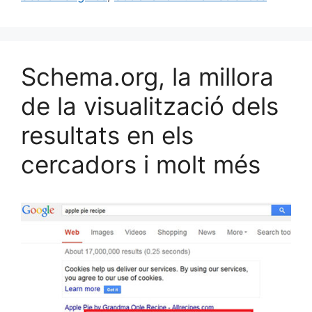
o
y
n
te
o
ix
k
Schema.org, la millora
de la visualització dels
resultats en els
cercadors i molt més