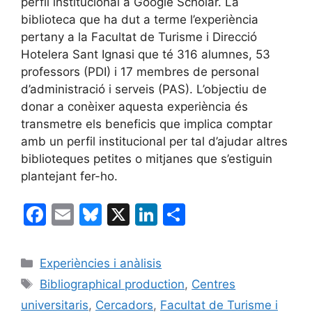
perfil institucional a Google Scholar. La
biblioteca que ha dut a terme l’experiència
pertany a la Facultat de Turisme i Direcció
Hotelera Sant Ignasi que té 316 alumnes, 53
professors (PDI) i 17 membres de personal
d’administració i serveis (PAS). L’objectiu de
donar a conèixer aquesta experiència és
transmetre els beneficis que implica comptar
amb un perfil institucional per tal d’ajudar altres
biblioteques petites o mitjanes que s’estiguin
plantejant fer-ho.
F
E
Bl
X
Li
C
a
m
u
n
o
c
ai
e
k
m
Categories
Experiències i anàlisis
e
l
s
e
p
Etiquetes
Bibliographical production
,
Centres
b
k
dI
ar
universitaris
,
Cercadors
,
Facultat de Turisme i