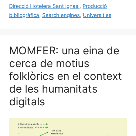
o
y
n
te
Direcció Hotelera Sant Ignasi
,
Producció
o
ix
bibliogràfica
,
Search engines
,
Universities
k
MOMFER: una eina de
cerca de motius
folklòrics en el context
de les humanitats
digitals