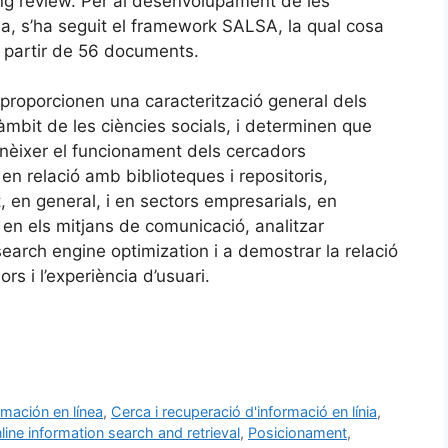
g review. Per al desenvolupament de les
da, s’ha seguit el framework SALSA, la qual cosa
a partir de 56 documents.
 proporcionen una caracterització general dels
mbit de les ciències socials, i determinen que
onèixer el funcionament dels cercadors
n relació amb biblioteques i repositoris,
, en general, i en sectors empresarials, en
 en els mitjans de comunicació, analitzar
search engine optimization i a demostrar la relació
s i l’experiència d’usuari.
mación en línea
,
Cerca i recuperació d'informació en línia
,
line information search and retrieval
,
Posicionament
,