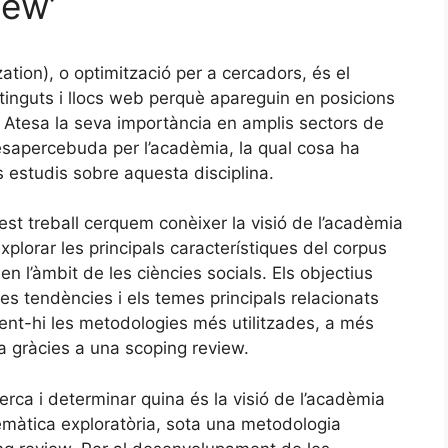
iew’
ation), o optimització per a cercadors, és el
ntinguts i llocs web perquè apareguin en posicions
. Atesa la seva importància en amplis sectors de
esapercebuda per l’acadèmia, la qual cosa ha
 estudis sobre aquesta disciplina.
st treball cerquem conèixer la visió de l’acadèmia
plorar les principals característiques del corpus
n l’àmbit de les ciències socials. Els objectius
les tendències i els temes principals relacionats
ent-hi les metodologies més utilitzades, a més
ia gràcies a una scoping review.
rca i determinar quina és la visió de l’acadèmia
temàtica exploratòria, sota una metodologia