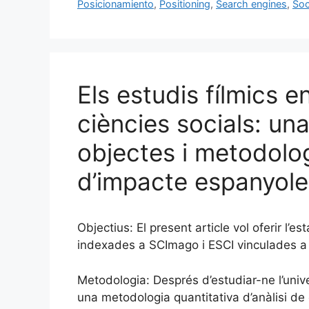
b
k
dI
ar
Posicionamiento
,
Positioning
,
Search engines
,
Soc
o
y
n
te
o
ix
k
Els estudis fílmics e
ciències socials: una
objectes i metodolog
d’impacte espanyol
Objectius: El present article vol oferir l’e
indexades a SCImago i ESCI vinculades a l
Metodologia: Després d’estudiar-ne l’univ
una metodologia quantitativa d’anàlisi de 