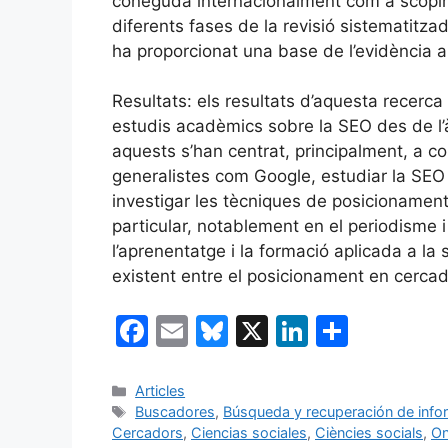
coneguda internacionalment com a scopin
diferents fases de la revisió sistematitza
ha proporcionat una base de l’evidència 
Resultats: els resultats d’aquesta recerca
estudis acadèmics sobre la SEO des de l’à
aquests s’han centrat, principalment, a c
generalistes com Google, estudiar la SEO e
investigar les tècniques de posicionament
particular, notablement en el periodisme i
l’aprenentatge i la formació aplicada a la 
existent entre el posicionament en cercador
F
E
Bl
X
Li
C
a
m
u
n
o
c
ai
e
k
m
Categories
Articles
Etiquetes
Buscadores
,
Búsqueda y recuperación de infor
e
l
s
e
p
Cercadors
,
Ciencias sociales
,
Ciències socials
,
On