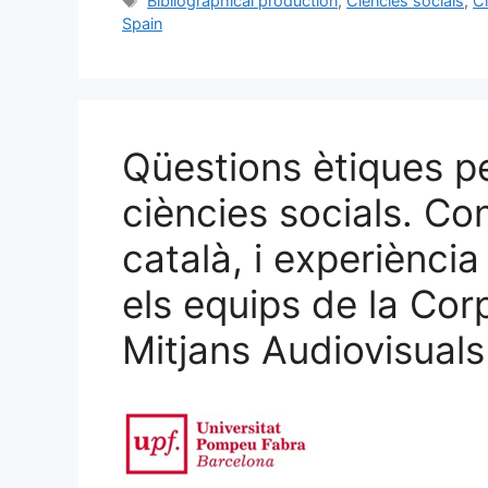
Bibliographical production
,
Ciències socials
,
C
e
l
s
e
p
Spain
b
k
dI
ar
o
y
n
te
o
ix
k
Qüestions ètiques pe
ciències socials. Con
català, i experiència
els equips de la Cor
Mitjans Audiovisual