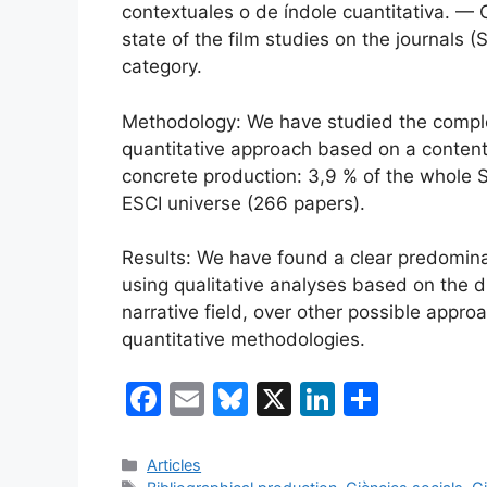
contextuales o de índole cuantitativa. — O
state of the film studies on the journals
category.
Methodology: We have studied the comple
quantitative approach based on a content
concrete production: 3,9 % of the whole
ESCI universe (266 papers).
Results: We have found a clear predomina
using qualitative analyses based on the 
narrative field, over other possible appro
quantitative methodologies.
F
E
Bl
X
Li
C
a
m
u
n
o
c
ai
e
k
m
Categories
Articles
Etiquetes