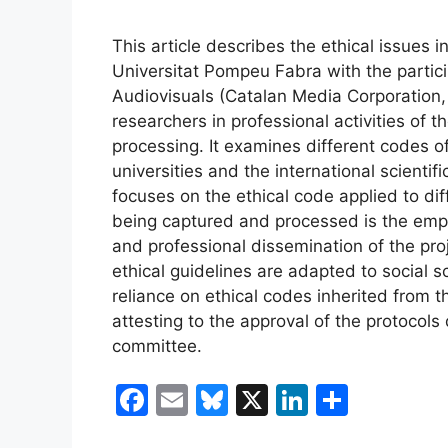
This article describes the ethical issues 
Universitat Pompeu Fabra with the partici
Audiovisuals (Catalan Media Corporation,
researchers in professional activities of
processing. It examines different codes o
universities and the international scientif
focuses on the ethical code applied to dif
being captured and processed is the emp
and professional dissemination of the proj
ethical guidelines are adapted to social s
reliance on ethical codes inherited from 
attesting to the approval of the protocol
committee.
F
E
Bl
X
Li
C
a
m
u
n
o