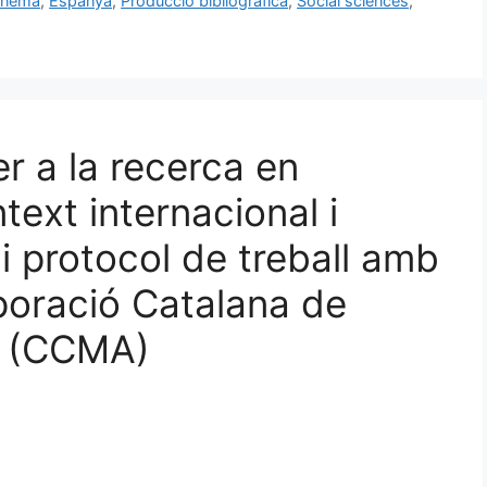
inema
,
Espanya
,
Producció bibliogràfica
,
Social sciences
,
r a la recerca en
text internacional i
 i protocol de treball amb
poració Catalana de
s (CCMA)