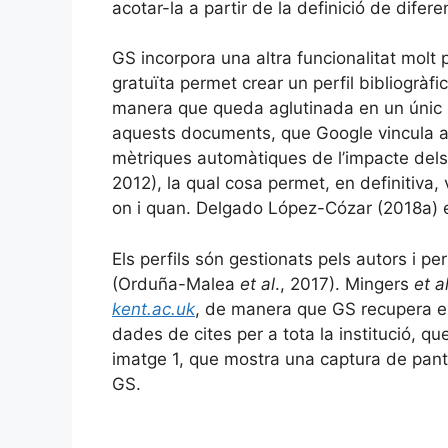
acotar-la a partir de la definició de difer
GS incorpora una altra funcionalitat molt 
gratuïta permet crear un perfil bibliogràf
manera que queda aglutinada en un únic p
aquests documents, que Google vincula a
mètriques automàtiques de l’impacte dels
2012), la qual cosa permet, en definitiva, 
on i quan. Delgado López-Cózar (2018a) e
Els perfils són gestionats pels autors i p
(Orduña-Malea
et al
., 2017). Mingers
et a
kent.ac.uk
, de manera que GS recupera en p
dades de cites per a tota la institució, 
imatge 1, que mostra una captura de pantal
GS.