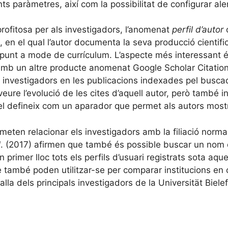
ents paràmetres, així com la possibilitat de configurar ale
profitosa per als investigadors, l’anomenat
perfil d’autor
ic, en el qual l’autor documenta la seva producció cienti
unt a mode de currículum. L’aspecte més interessant é
mb un altre producte anomenat Google Scholar Citation
 investigadors en les publicacions indexades pel buscad
veure l’evolució de les cites d’aquell autor, però també i
l defineix com un aparador que permet als autors mostra
ermeten relacionar els investigadors amb la filiació norma
l
. (2017) afirmen que també és possible buscar un nom d
rimer lloc tots els perfils d’usuari registrats sota aque
que també poden utilitzar-se per comparar institucions e
la dels principals investigadors de la Universität Biel