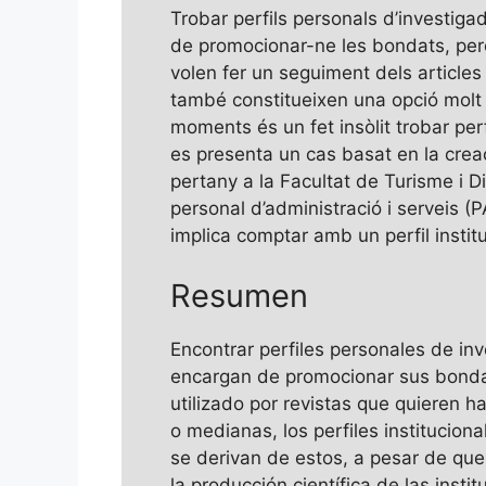
Trobar perfils personals d’investiga
de promocionar-ne les bondats, però l
volen fer un seguiment dels articles 
també constitueixen una opció molt i
moments és un fet insòlit trobar perf
es presenta un cas basat en la creaci
pertany a la Facultat de Turisme i 
personal d’administració i serveis (
implica comptar amb un perfil institu
Resumen
Encontrar perfiles personales de in
encargan de promocionar sus bondade
utilizado por revistas que quieren h
o medianas, los perfiles institucio
se derivan de estos, a pesar de que
la producción científica de las insti