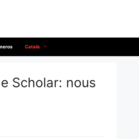
úmeros
Català
le Scholar: nous