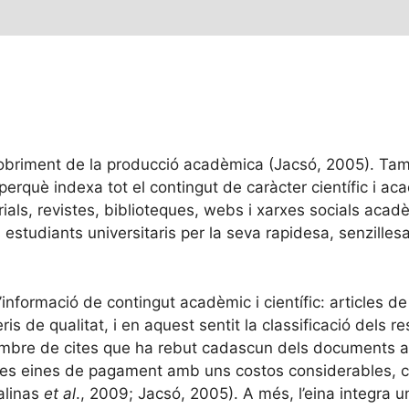
obriment de la producció acadèmica (Jacsó, 2005). Tamb
què indexa tot el contingut de caràcter científic i aca
orials, revistes, biblioteques, webs i xarxes socials acad
estudiants universitaris per la seva rapidesa, senzillesa, m
informació de contingut acadèmic i científic: articles de
teris de qualitat, i en aquest sentit la classificació del
 nombre de cites que ha rebut cadascun dels documents apa
tres eines de pagament amb uns costos considerables, 
alinas
et al
., 2009; Jacsó, 2005). A més, l’eina integra