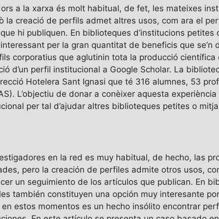
dors a la xarxa és molt habitual, de fet, les mateixes i
a creació de perfils admet altres usos, com ara el perfil
que hi publiquen. En biblioteques d’institucions petites o 
nteressant per la gran quantitat de beneficis que se’n d
ils corporatius que aglutinin tota la producció científica 
ó d’un perfil institucional a Google Scholar. La bibliote
Direcció Hotelera Sant Ignasi que té 316 alumnes, 53 pr
PAS). L’objectiu de donar a conèixer aquesta experiència
cional per tal d’ajudar altres biblioteques petites o mitj
vestigadores en la red es muy habitual, de hecho, las pr
s, pero la creación de perfiles admite otros usos, com
acer un seguimiento de los artículos que publican. En bi
nales también constituyen una opción muy interesante po
 en estos momentos es un hecho insólito encontrar perfi
tuciones. En este artículo se presenta un caso basado en 