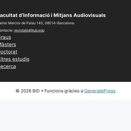
acultat d’Informació i Mitjans Audiovisuals
arrer Melcior de Palau 140, 08014-Barcelona.
ontacte:
revistabid@ub.edu
raus
àsters
octorat
ltres estudis
ecerca
© 2026 BID
• Funciona gràcies a
GeneratePress