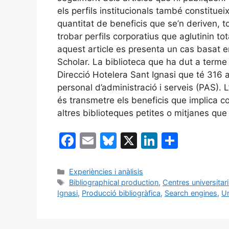
els perfils institucionals també constitue
quantitat de beneficis que se’n deriven, t
trobar perfils corporatius que aglutinin tot
aquest article es presenta un cas basat en
Scholar. La biblioteca que ha dut a terme 
Direcció Hotelera Sant Ignasi que té 316
personal d’administració i serveis (PAS). 
és transmetre els beneficis que implica co
altres biblioteques petites o mitjanes que 
F
E
Bl
X
Li
C
a
m
u
n
o
c
ai
e
k
m
Categories
Experiències i anàlisis
Etiquetes
Bibliographical production
,
Centres universitar
e
l
s
e
p
Ignasi
,
Producció bibliogràfica
,
Search engines
,
Un
b
k
dI
ar
o
y
n
te