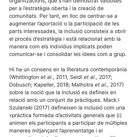
organitzacions, que s’han demostrat valuoses
per a l’estratègia oberta i la creació de
comunitats. Per tant, en lloc de centrar-se a
augmentar l’aportació o la participació de les
parts interessades, la inclusió consisteix a obrir
el procés d’estratègia i està relacionat amb la
manera com els individus implicats poden
comunicar-se i consolidar les idees com a grup.
Hi ha un consens en la literatura contemporània
(Whittington
et al
., 2011, Seidl
et al
., 2017;
Dobusch; Kapeller, 2018; Malhotra
et al
., 2017)
sobre la noció que la inclusió es defineix en
relació amb un conjunt de pràctiques. Mack i
Szulanski (2017) defineixen la inclusió com una
«pràctica formada d’activitats generals que (i)
animen els participants a participar de múltiples
maneres mitjançant l’aprenentatge i el