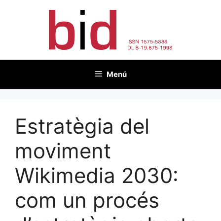
Vés
al
contingut
Menú
Estratègia del
moviment
Wikimedia 2030:
com un procés