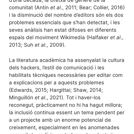
d’una dècada, la bretxa de gènere de la
comunitat (Antin
et al
., 2011; Bear; Collier, 2016)
i la disminució del nombre d’editors són els dos
problemes essencials que s’han detectat, i les
seves anàlisis han estat difoses en diferents
espais del moviment Wikimedia (Halfaker
et al
.,
2013; Suh
et al
., 2009).
La literatura acadèmica ha assenyalat la cultura
dels hackers, l’estil de comunicació i les
habilitats tècniques necessàries per editar com
a explicacions per a aquests problemes
(Edwards, 2015; Hargittai; Shaw, 2014;
Minguillón
et al
., 2021). Tot i haver-los
reconegut, pràcticament no hi ha hagut millora;
la inclusió continua essent un tema pendent per
a un projecte amb un enorme potencial de
creixement, especialment en les anomenades