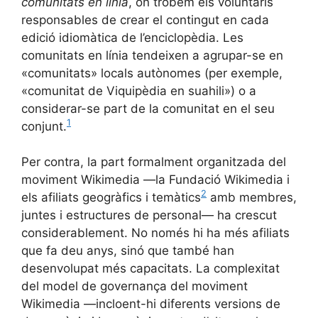
comunitats en línia
, on trobem els voluntaris
responsables de crear el contingut en cada
edició idiomàtica de l’enciclopèdia. Les
comunitats en línia tendeixen a agrupar-se en
«comunitats» locals autònomes (per exemple,
«comunitat de Viquipèdia en suahili») o a
considerar-se part de la comunitat en el seu
1
conjunt.
Per contra, la part formalment organitzada del
moviment Wikimedia —la Fundació Wikimedia i
2
els afiliats geogràfics i temàtics
amb membres,
juntes i estructures de personal— ha crescut
considerablement. No només hi ha més afiliats
que fa deu anys, sinó que també han
desenvolupat més capacitats. La complexitat
del model de governança del moviment
Wikimedia —incloent-hi diferents versions de