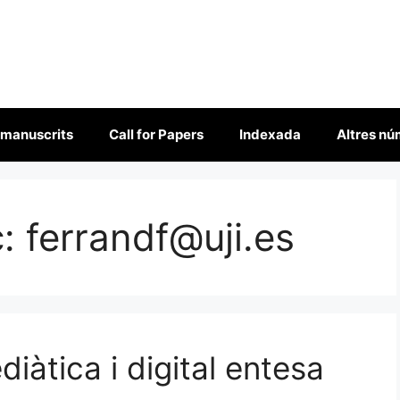
 manuscrits
Call for Papers
Indexada
Altres n
c:
ferrandf@uji.es
iàtica i digital entesa