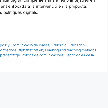
cia digital complementària a les plantejades en
nt enfocada a la intervenció en la proposta,
s polítiques digitals.
policy
,
Comunicació de massa
,
Educació
,
Education
,
formational alphabetization
,
Learning and teaching methods
,
aprenentatge
,
Política de comunicacions
,
Tecnologies de la