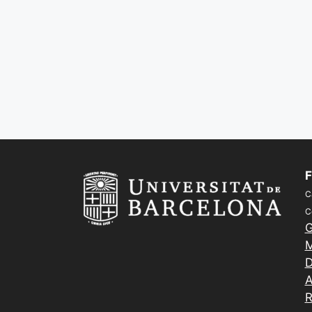
F
C
C
G
M
D
A
R