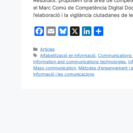
Resultats: proposem una àrea de competèn
el Marc Comú de Competència Digital Doce
l’elaboració i la vigilància ciutadanes de le
F
E
Bl
X
Li
C
a
m
u
n
o
c
ai
e
k
m
Categories
Articles
Etiquetes
Alfabetització en informació
,
Communications 
e
l
s
e
p
Information and communications technologies
,
In
b
k
dI
ar
Mass communication
,
Mètodes d'ensenyament i 
informació i les comunicacions
o
y
n
te
o
ix
k