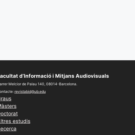
acultat d’Informació i Mitjans Audiovisuals
arrer Melcior de Palau 140, 08014-Barcelona.
ontacte:
revistabid@ub.edu
raus
àsters
octorat
ltres estudis
ecerca