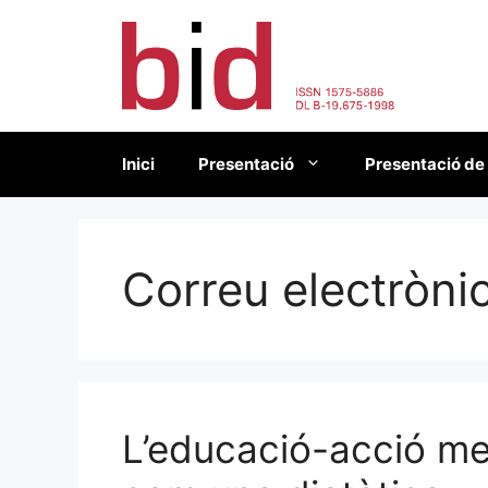
Vés
al
contingut
Inici
Presentació
Presentació de
Correu electròni
L’educació-acció med