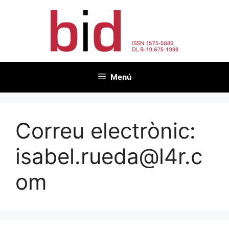
Vés
al
contingut
Menú
Correu electrònic:
isabel.rueda@l4r.c
om