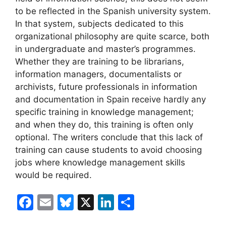
to be reflected in the Spanish university system.
In that system, subjects dedicated to this
organizational philosophy are quite scarce, both
in undergraduate and master’s programmes.
Whether they are training to be librarians,
information managers, documentalists or
archivists, future professionals in information
and documentation in Spain receive hardly any
specific training in knowledge management;
and when they do, this training is often only
optional. The writers conclude that this lack of
training can cause students to avoid choosing
jobs where knowledge management skills
would be required.
F
E
Bl
X
Li
C
a
m
u
n
o