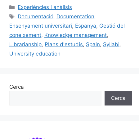
c
ai
e
k
m
Categories
Experiències i anàlisis
e
l
s
e
p
Etiquetes
Documentació
,
Documentation
,
b
k
dI
ar
Ensenyament universitari
,
Espanya
,
Gestió del
o
y
n
te
coneixement
,
Knowledge management
,
o
ix
Librarianship
,
Plans d'estudis
,
Spain
,
Syllabi
,
k
University education
Cerca
Cerca