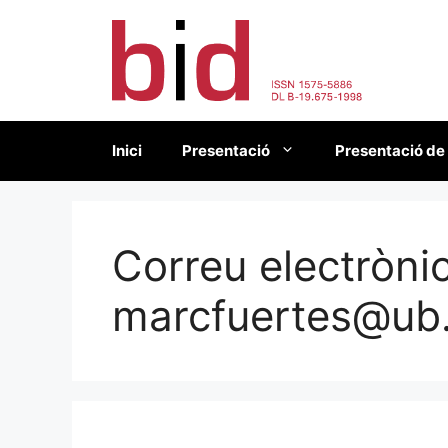
Vés
al
contingut
Inici
Presentació
Presentació de
Correu electrònic
marcfuertes@ub