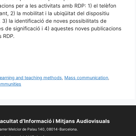
acions per a les activitats amb RDP: 1) el telèfon
nt, 2) la mobilitat i la ubiqüitat del dispositiu
) la identificació de noves possibilitats de
es de significació i 4) aquestes noves publicacions
s RDP.
earning and teaching methods
,
Mass communication
,
communities
acultat d’Informació i Mitjans Audiovisuals
arrer Melcior de Palau 140, 08014-Barcelona.