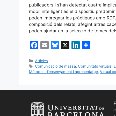
publicadors i s’han detectat quatre implic
mòbil intel·ligent és el dispositiu predomina
poden impregnar les pràctiques amb RDP, 3
composició dels relats, afegint altres cap
poden ajudar en la selecció de temes del
F
E
Bl
X
Li
C
a
m
u
n
o
c
ai
e
k
m
Categories
Articles
Etiquetes
Comunicació de massa
,
Comunitats virtuals
,
L
e
l
s
e
p
Mètodes d'ensenyament i aprenentatge
,
Virtual 
b
k
dI
ar
o
y
n
te
o
ix
k
F
C