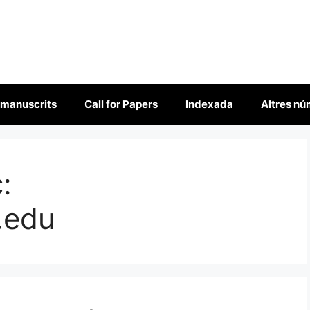
 manuscrits
Call for Papers
Indexada
Altres n
:
.edu