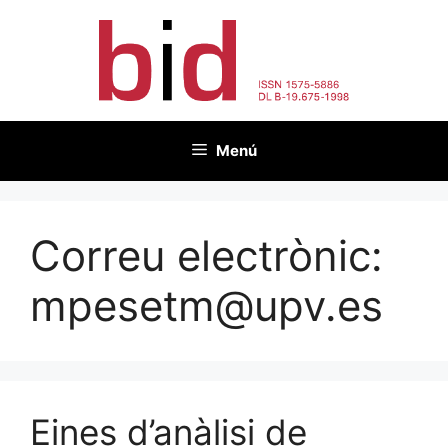
Vés
al
contingut
Menú
Correu electrònic:
mpesetm@upv.es
Eines d’anàlisi de