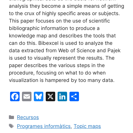
analysis they become a simple means of getting
to the crux of highly specific areas or subjects.
This paper focuses on the use of scientific
bibliographic information to produce a
knowledge map and describes the tools that
can do this. Bibexcel is used to analyze the
data extracted from Web of Science and Pajek
is used to visually represent the results. The
paper describes the various steps in the
procedure, focusing on what to do when
visualization is hampered by too many data.
F
E
Bl
X
Li
C
a
m
u
n
o
c
ai
e
k
m
Categories
Recursos
e
l
s
e
p
Etiquetes
Programes informàtics
,
Topic maps