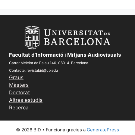
Facultat d’Informació i Mitjans Audiovisuals
Carrer Melcior de Palau 140, 08014-Barcelona.
Contacte:
revistabid@ub.edu
Graus
Màsters
Doctorat
Altres estudis
Recerca
© 2026 BID
• Funciona gràcies a
GeneratePress