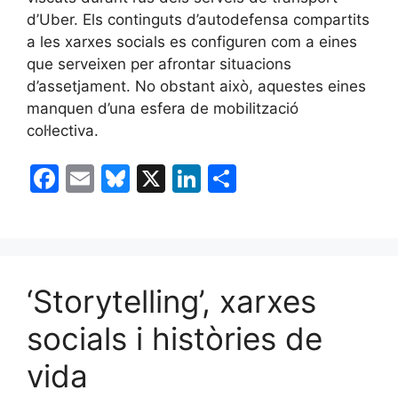
d’Uber. Els continguts d’autodefensa compartits
a les xarxes socials es configuren com a eines
que serveixen per afrontar situacions
d’assetjament. No obstant això, aquestes eines
manquen d’una esfera de mobilització
col·lectiva.
F
E
Bl
X
Li
C
a
m
u
n
o
c
ai
e
k
m
e
l
s
e
p
b
k
dI
ar
‘Storytelling’, xarxes
o
y
n
te
socials i històries de
o
ix
vida
k