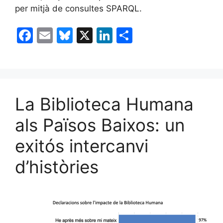
per mitjà de consultes SPARQL.
F
E
Bl
X
Li
C
a
m
u
n
o
c
ai
e
k
m
e
l
s
e
p
b
k
dI
ar
La Biblioteca Humana
o
y
n
te
als Països Baixos: un
o
ix
exitós intercanvi
k
d’històries