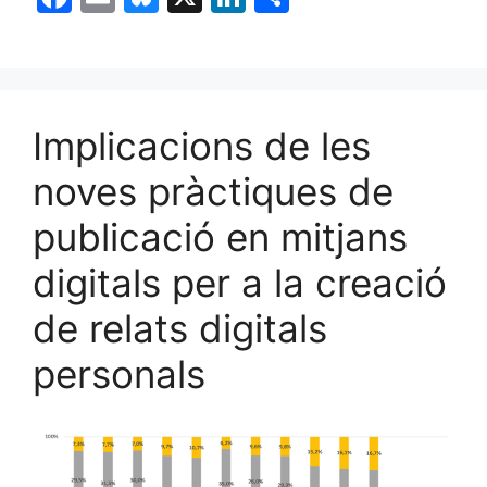
a
m
u
n
o
c
ai
e
k
m
e
l
s
e
p
b
k
dI
ar
Implicacions de les
o
y
n
te
noves pràctiques de
o
ix
publicació en mitjans
k
digitals per a la creació
de relats digitals
personals