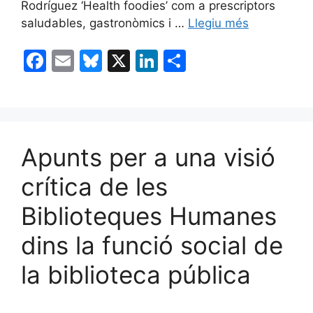
Rodríguez ‘Health foodies’ com a prescriptors
saludables, gastronòmics i …
Llegiu més
F
E
Bl
X
Li
C
a
m
u
n
o
c
ai
e
k
m
e
l
s
e
p
b
k
dI
ar
Apunts per a una visió
o
y
n
te
crítica de les
o
ix
Biblioteques Humanes
k
dins la funció social de
la biblioteca pública