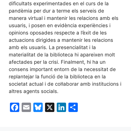
dificultats experimentades en el curs de la
pandèmia per dur a terme els serveis de
manera virtual i mantenir les relacions amb els
usuaris, i posen en evidència experiències i
opinions oposades respecte a l’èxit de les
actuacions dirigides a mantenir les relacions
amb els usuaris. La presencialitat i la
materialitat de la biblioteca hi apareixen molt
afectades per la crisi. Finalment, hi ha un
consens important entorn de la necessitat de
replantejar la funció de la biblioteca en la
societat actual i de col·laborar amb institucions i
altres agents socials.
F
E
Bl
X
Li
C
a
m
u
n
o
c
ai
e
k
m