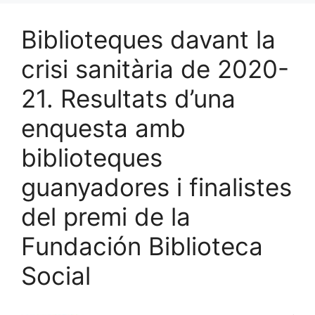
e
l
s
e
p
b
k
dI
ar
Biblioteques davant la
o
y
n
te
crisi sanitària de 2020-
o
ix
21. Resultats d’una
k
enquesta amb
biblioteques
guanyadores i finalistes
del premi de la
Fundación Biblioteca
Social