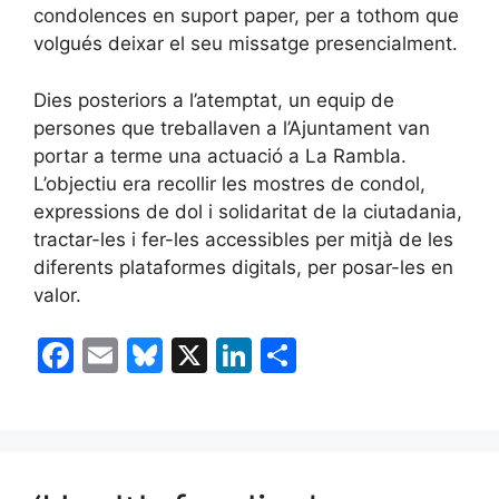
condolences en suport paper, per a tothom que
volgués deixar el seu missatge presencialment.
Dies posteriors a l’atemptat, un equip de
persones que treballaven a l’Ajuntament van
portar a terme una actuació a La Rambla.
L’objectiu era recollir les mostres de condol,
expressions de dol i solidaritat de la ciutadania,
tractar-les i fer-les accessibles per mitjà de les
diferents plataformes digitals, per posar-les en
valor.
F
E
Bl
X
Li
C
a
m
u
n
o
c
ai
e
k
m
e
l
s
e
p
b
k
dI
ar