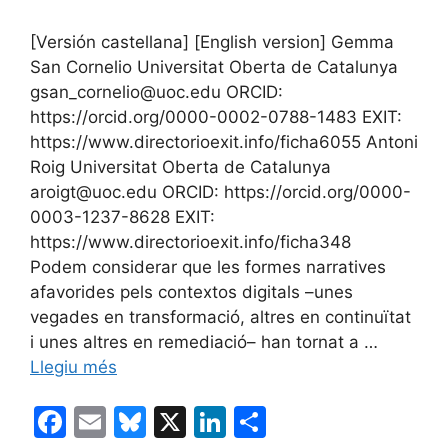
[Versión castellana] [English version] Gemma
San Cornelio Universitat Oberta de Catalunya
gsan_cornelio@uoc.edu ORCID:
https://orcid.org/0000-0002-0788-1483 EXIT:
https://www.directorioexit.info/ficha6055 Antoni
Roig Universitat Oberta de Catalunya
aroigt@uoc.edu ORCID: https://orcid.org/0000-
0003-1237-8628 EXIT:
https://www.directorioexit.info/ficha348
Podem considerar que les formes narratives
afavorides pels contextos digitals –unes
vegades en transformació, altres en continuïtat
i unes altres en remediació– han tornat a …
Llegiu més
F
E
Bl
X
Li
C