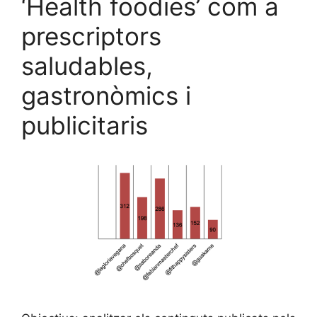
‘Health foodies’ com a
o
y
n
te
prescriptors
o
ix
saludables,
k
gastronòmics i
publicitaris