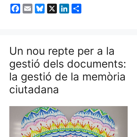
F
E
Bl
X
Li
C
a
m
u
n
o
c
ai
e
k
m
e
l
s
e
p
b
k
dI
ar
Un nou repte per a la
o
y
n
te
gestió dels documents:
o
ix
la gestió de la memòria
k
ciutadana