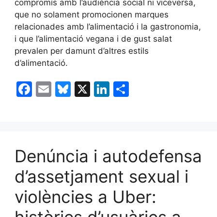
compromís amb l’audiència social ni viceversa,
que no solament promocionen marques
relacionades amb l’alimentació i la gastronomia,
i que l’alimentació vegana i de gust salat
prevalen per damunt d’altres estils
d’alimentació.
F
E
Bl
X
Li
C
a
m
u
n
o
c
ai
e
k
m
e
l
s
e
p
b
k
dI
ar
Denúncia i autodefensa
o
y
n
te
d’assetjament sexual i
o
ix
violències a Uber:
k