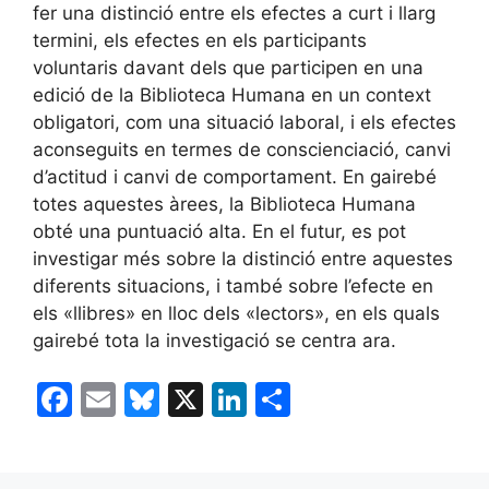
fer una distinció entre els efectes a curt i llarg
termini, els efectes en els participants
voluntaris davant dels que participen en una
edició de la Biblioteca Humana en un context
obligatori, com una situació laboral, i els efectes
aconseguits en termes de conscienciació, canvi
d’actitud i canvi de comportament. En gairebé
totes aquestes àrees, la Biblioteca Humana
obté una puntuació alta. En el futur, es pot
investigar més sobre la distinció entre aquestes
diferents situacions, i també sobre l’efecte en
els «llibres» en lloc dels «lectors», en els quals
gairebé tota la investigació se centra ara.
F
E
Bl
X
Li
C
a
m
u
n
o
c
ai
e
k
m