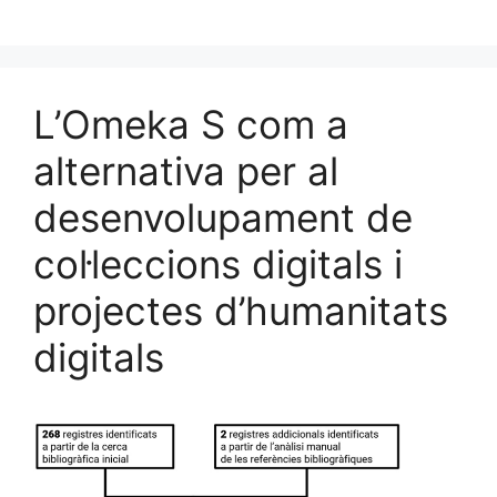
a
m
u
n
o
c
ai
e
k
m
e
l
s
e
p
b
k
dI
ar
L’Omeka S com a
o
y
n
te
alternativa per al
o
ix
desenvolupament de
k
col·leccions digitals i
projectes d’humanitats
digitals