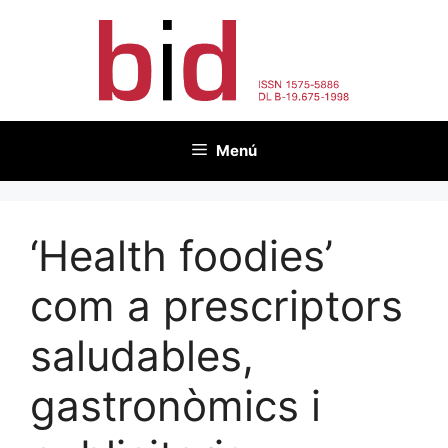
Vés
al
contingut
Menú
‘Health foodies’
com a prescriptors
saludables,
gastronòmics i