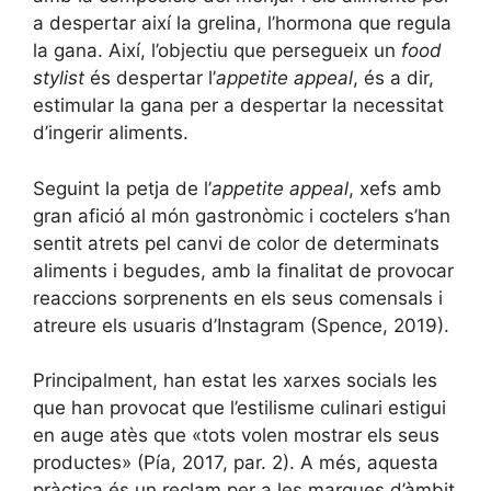
a despertar així la grelina, l’hormona que regula
la gana. Així, l’objectiu que persegueix un
food
stylist
és despertar l’
appetite appeal
, és a dir,
estimular la gana per a despertar la necessitat
d’ingerir aliments.
Seguint la petja de l’
appetite appeal
, xefs amb
gran afició al món gastronòmic i coctelers s’han
sentit atrets pel canvi de color de determinats
aliments i begudes, amb la finalitat de provocar
reaccions sorprenents en els seus comensals i
atreure els usuaris d’Instagram (Spence, 2019).
Principalment, han estat les xarxes socials les
que han provocat que l’estilisme culinari estigui
en auge atès que «tots volen mostrar els seus
productes» (Pía, 2017, par. 2). A més, aquesta
pràctica és un reclam per a les marques d’àmbit