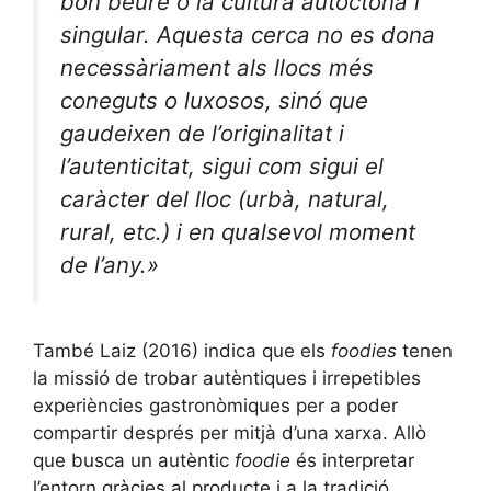
bon beure o la cultura autòctona i
singular. Aquesta cerca no es dona
necessàriament als llocs més
coneguts o luxosos, sinó que
gaudeixen de l’originalitat i
l’autenticitat, sigui com sigui el
caràcter del lloc (urbà, natural,
rural, etc.) i en qualsevol moment
de l’any.»
També Laiz (2016) indica que els
foodies
tenen
la missió de trobar autèntiques i irrepetibles
experiències gastronòmiques per a poder
compartir després per mitjà d’una xarxa. Allò
que busca un autèntic
foodie
és interpretar
l’entorn gràcies al producte i a la tradició