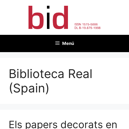
Vés
al
contingut
Menú
Biblioteca Real
(Spain)
Els papers decorats en