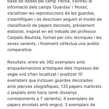
base de dades pel camp ‘Fecha’, s’extreu la
informació dels camps ‘Guardas’ i ‘Notas’,
s’analitzen les reproduccions de les guardes,
s’identifiquen i es descriuen seguint el model de
classificació de papers decorats, prèviament
elaborat, inspirat en els treballs del professor
Carpallo Bautista, format per cinc tècniques i les
seves variants, i finalment s’efectua una anàlisi
comparativa.
Resultats: entre els 382 exemplars amb
enquadernacions artístiques dels impresos del
segle xviii s’han localitzat i analitzat 10
exemplars que inclouen guardes decorades
amb planxes xilogràfiques, 135 papers marbrats
o jaspiats amb bany (amb dissenys
corresponents a 7 variants), 4 exemplars de
papers encolats amb engrut, 3 exemplars de