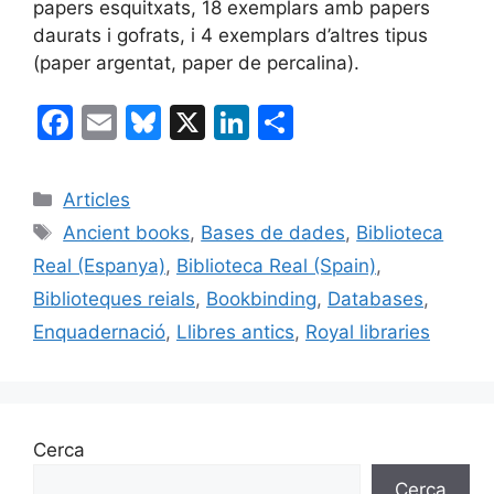
papers esquitxats, 18 exemplars amb papers
daurats i gofrats, i 4 exemplars d’altres tipus
(paper argentat, paper de percalina).
F
E
Bl
X
Li
C
a
m
u
n
o
c
ai
e
k
m
Categories
Articles
e
l
s
e
p
Etiquetes
Ancient books
,
Bases de dades
,
Biblioteca
b
k
dI
ar
Real (Espanya)
,
Biblioteca Real (Spain)
,
o
y
n
te
Biblioteques reials
,
Bookbinding
,
Databases
,
o
ix
Enquadernació
,
Llibres antics
,
Royal libraries
k
Cerca
Cerca