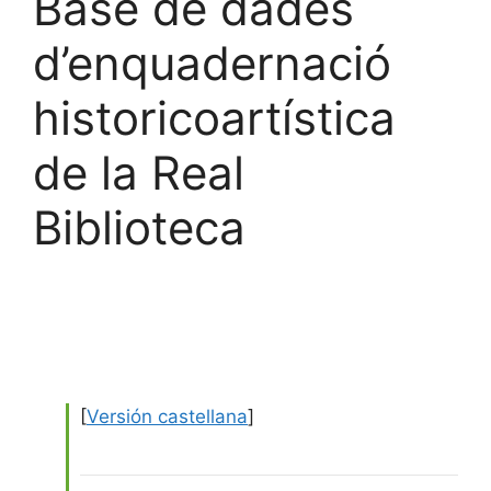
Base de dades
d’enquadernació
historicoartística
de la Real
Biblioteca
[
Versión castellana
]