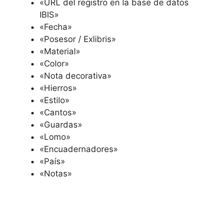
«URL del registro en la base de datos
IBIS»
«Fecha»
«Posesor / Exlibris»
«Material»
«Color»
«Nota decorativa»
«Hierros»
«Estilo»
«Cantos»
«Guardas»
«Lomo»
«Encuadernadores»
«País»
«Notas»