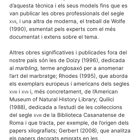
d’aquesta tècnica i els seus models fins que es
van publicar les obres professionals del segle
xvii
, i una altra de moderna, el treball de Wolfe
(1990), esmentat pels experts com el més
documentat i extens sobre el tema.
Altres obres significatives i publicades fora del
nostre país són les de Doizy (1996), dedicada
al
marbling
, terme anglosaxó per a anomenar
l’art del marbratge; Rhodes (1995), que aborda
els exemplars europeus i americans dels segles
xviii
i
xvii
i, més concretament, de l’American
Museum of Natural History Library; Quilici
(1988), dedicada a l’estudi de les col·leccions
del segle
xviii
de la Biblioteca Casanatense de
Roma i que tracta, per exemple, de l’origen dels
papers xilografiats; Gerbert (2008), que analitza
els papers decorats emprats en les