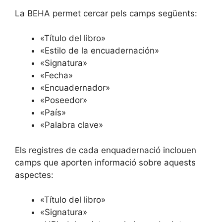
La BEHA permet cercar pels camps següents:
«Título del libro»
«Estilo de la encuadernación»
«Signatura»
«Fecha»
«Encuadernador»
«Poseedor»
«País»
«Palabra clave»
Els registres de cada enquadernació inclouen
camps que aporten informació sobre aquests
aspectes:
«Título del libro»
«Signatura»