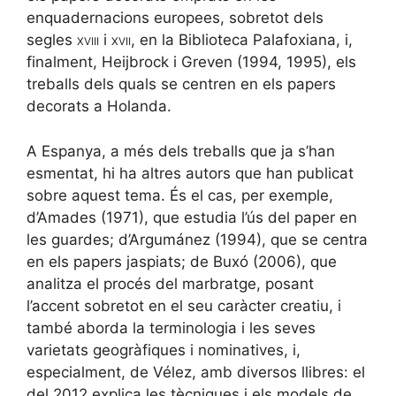
enquadernacions europees, sobretot dels
segles
xviii
i
xvii
, en la Biblioteca Palafoxiana, i,
finalment, Heijbrock i Greven (1994, 1995), els
treballs dels quals se centren en els papers
decorats a Holanda.
A Espanya, a més dels treballs que ja s’han
esmentat, hi ha altres autors que han publicat
sobre aquest tema. És el cas, per exemple,
d’Amades (1971), que estudia l’ús del paper en
les guardes; d’Argumánez (1994), que se centra
en els papers jaspiats; de Buxó (2006), que
analitza el procés del marbratge, posant
l’accent sobretot en el seu caràcter creatiu, i
també aborda la terminologia i les seves
varietats geogràfiques i nominatives, i,
especialment, de Vélez, amb diversos llibres: el
del 2012 explica les tècniques i els models de