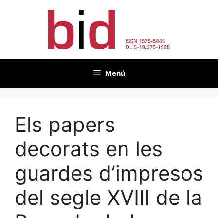
Vés
al
contingut
Menú
Els papers
decorats en les
guardes d’impresos
del segle XVIII de la