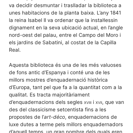
va decidir desmuntar i traslladar la biblioteca a
unes habitacions de la planta baixa. L’any 1841
la reina Isabel II va ordenar que la instal·lessin
dignament en la seva ubicació actual, en l’angle
nord-oest del palau, entre el Campo del Moro i
els jardins de Sabatini, al costat de la Capilla
Real.
Aquesta biblioteca és una de les més valuoses
de fons antic d’Espanya i conté una de les
millors mostres d’enquadernació històrica
d’Europa, tant pel que fa a la quantitat com a la
qualitat. Es tracta majoritàriament
d’enquadernacions dels segles
xviii
i
xvii
, que van
des del classicisme setcentista fins a les
propostes de l’
art-déco
, enquadernacions de
luxe dutes a terme pels millors enquadernadors
d’aquell temps, un gran nombre dels quals eren