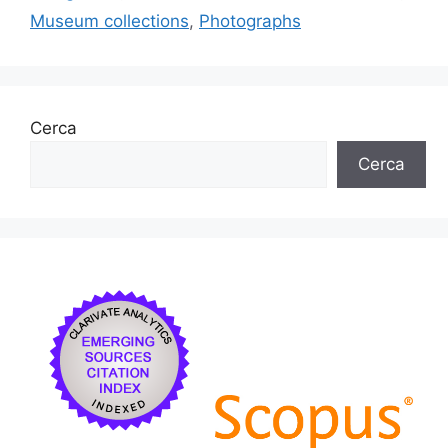
o
ix
Museum collections
,
Photographs
k
Cerca
Cerca