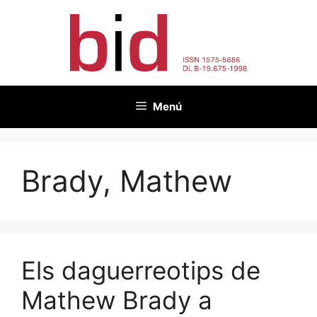
Vés
al
contingut
Menú
Brady, Mathew
Els daguerreotips de
Mathew Brady a