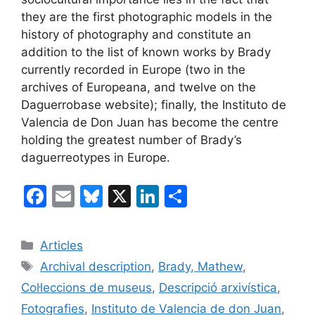
they are the first photographic models in the
history of photography and constitute an
addition to the list of known works by Brady
currently recorded in Europe (two in the
archives of Europeana, and twelve on the
Daguerrobase website); finally, the Instituto de
Valencia de Don Juan has become the centre
holding the greatest number of Brady’s
daguerreotypes in Europe.
F
E
Bl
X
Li
C
a
m
u
n
o
c
ai
e
k
m
Categories
Articles
e
l
s
e
p
Etiquetes
Archival description
,
Brady, Mathew
,
b
k
dI
ar
Col·leccions de museus
,
Descripció arxivística
,
o
y
n
te
Fotografies
,
Instituto de Valencia de don Juan
,