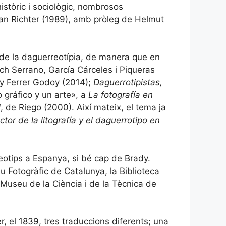
istòric i sociològic, nombrosos
fan Richter (1989), amb pròleg de Helmut
 de la daguerreotípia, de manera que en
och Serrano, García Cárceles i Piqueras
t y Ferrer Godoy (2014);
Daguerrotipistas,
 gráfico y un arte», a
La fotografía en
l
, de Riego (2000). Així mateix, el tema ja
ctor de la litografía y el daguerrotipo en
eotips a Espanya, si bé cap de Brady.
u Fotogràfic de Catalunya, la Biblioteca
 Museu de la Ciència i de la Tècnica de
er, el 1839, tres traduccions diferents; una