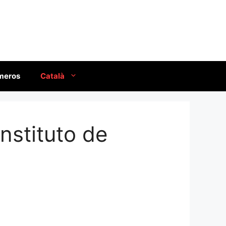
úmeros
Català
nstituto de