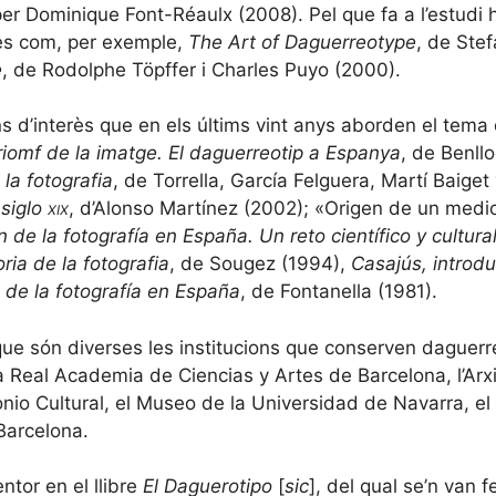
er Dominique Font-Réaulx (2008). Pel que fa a l’estudi h
res com, per exemple,
The Art of Daguerreotype
, de Ste
e
, de Rodolphe Töpffer i Charles Puyo (2000).
 d’interès que en els últims vint anys aborden el tema
triomf de la imatge. El daguerreotip a Espanya
, de Benll
 la fotografia
, de Torrella, García Felguera, Martí Baige
 siglo
xix
, d’Alonso Martínez (2002); «Origen de un medio
 de la fotografía en España. Un reto científico y cultura
oria de la fotografia
, de Sougez (1994),
Casajús, introdu
a de la fotografía en España
, de Fontanella (1981).
que són diverses les institucions que conserven daguerr
Real Academia de Ciencias y Artes de Barcelona, ​​l’Arxi
onio Cultural, el Museo de la Universidad de Navarra, el
Barcelona.
ntor en el llibre
El Daguerotipo
[
sic
], del qual se’n van f