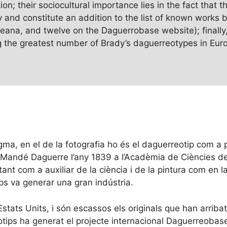
on; their sociocultural importance lies in the fact that t
 and constitute an addition to the list of known works 
peana, and twelve on the Daguerrobase website); finally,
 the greatest number of Brady’s daguerreotypes in Eur
adigma, en el de la fotografia ho és el daguerreotip com a 
 Mandé Daguerre l’any 1839 a l’Acadèmia de Ciències de P
ant com a auxiliar de la ciència i de la pintura com en la 
ps va generar una gran indústria.
ats Units, i són escassos els originals que han arribat a
otips ha generat el projecte internacional Daguerreobas