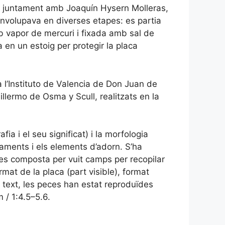
u, juntament amb Joaquín Hysern Molleras,
nvolupava en diverses etapes: es partia
b vapor de mercuri i fixada amb sal de
 en un estoig per protegir la placa
a l’Instituto de Valencia de Don Juan de
llermo de Osma y Scull, realitzats en la
ia i el seu significat) i la morfologia
ncaments i els elements d’adorn. S’ha
des composta per vuit camps per recopilar
rmat de la placa (part visible), format
el text, les peces han estat reproduïdes
/ 1:4.5–5.6.