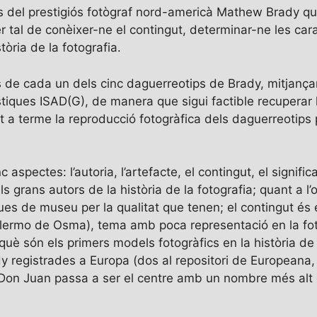
ps del prestigiós fotògraf nord-americà Mathew Brady que
tal de conèixer-ne el contingut, determinar-ne les carac
tòria de la fotografia.
ns de cada un dels cinc daguerreotips de Brady, mitjançan
stiques ISAD(G), de manera que sigui factible recuperar 
ut a terme la reproducció fotogràfica dels daguerreotips 
aspectes: l’autoria, l’artefacte, el contingut, el significa
 grans autors de la història de la fotografia; quant a l’
ues de museu per la qualitat que tenen; el contingut és 
llermo de Osma), tema amb poca representació en la fotog
uè són els primers models fotogràfics en la història de
 registrades a Europa (dos al repositori de Europeana, 
de Don Juan passa a ser el centre amb un nombre més alt