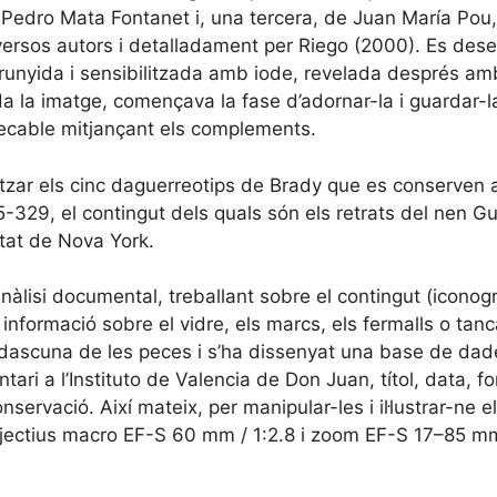
 Pedro Mata Fontanet i, una tercera, de Juan María Po
versos autors i detalladament per Riego (2000). Es dese
brunyida i sensibilitzada amb iode, revelada després am
da la imatge, començava la fase d’adornar-la i guardar-la
pecable mitjançant els complements.
litzar els cinc daguerreotips de Brady que es conserven 
329, el contingut dels quals són els retrats del nen Gui
utat de Nova York.
nàlisi documental, treballant sobre el contingut (iconograf
t informació sobre el vidre, els marcs, els fermalls o ta
 cadascuna de les peces i s’ha dissenyat una base de da
tari a l’Instituto de Valencia de Don Juan, títol, data, fo
onservació. Així mateix, per manipular-les i il·lustrar-ne 
ctius macro EF-S 60 mm / 1:2.8 i zoom EF-S 17–85 mm 