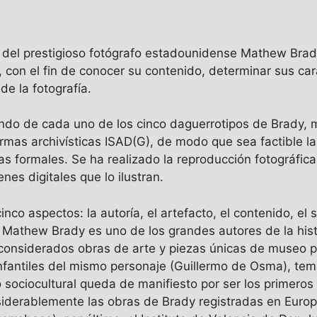
os del prestigioso fotógrafo estadounidense Mathew Brad
con el fin de conocer su contenido, determinar sus car
de la fotografía.
fondo de cada uno de los cinco daguerrotipos de Brady, 
ormas archivísticas ISAD(G), de modo que sea factible l
cas formales. Se ha realizado la reproducción fotográfic
es digitales que lo ilustran.
co aspectos: la autoría, el artefacto, el contenido, el si
, Mathew Brady es uno de los grandes autores de la histo
 considerados obras de arte y piezas únicas de museo po
 infantiles del mismo personaje (Guillermo de Osma), te
do sociocultural queda de manifiesto por ser los primeros
siderablemente las obras de Brady registradas en Europa