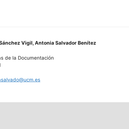
Sánchez Vigil
,
Antonia Salvador Benítez
ias de la Documentación
d
asalvado@ucm.es