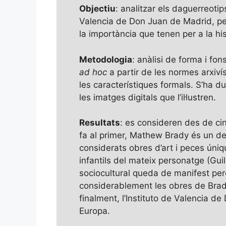
Objectiu
: analitzar els daguerreoti
Valencia de Don Juan de Madrid, per 
la importància que tenen per a la his
Metodologia
: anàlisi de forma i fo
ad hoc
a partir de les normes arxiví
les característiques formals. S’ha d
les imatges digitals que l’il·lustren.
Resultats
: es consideren des de cinc 
fa al primer, Mathew Brady és un dels
considerats obres d’art i peces úniq
infantils del mateix personatge (Gui
sociocultural queda de manifest perq
considerablement les obres de Brady
finalment, l’Instituto de Valencia 
Europa.