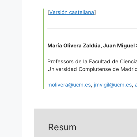
[
Versión castellana
]
María Olivera Zaldúa
,
Juan Miguel 
Professors de la Facultad de Cienc
Universidad Complutense de Madri
molivera@ucm.es
,
jmvigil@ucm.es
,
Resum