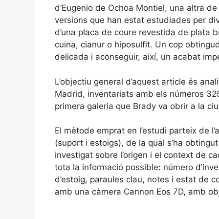
d’Eugenio de Ochoa Montiel, una altra de
versions que han estat estudiades per di
d’una placa de coure revestida de plata 
cuina, cianur o hiposulfit. Un cop obtingu
delicada i aconseguir, així, un acabat im
L’objectiu general d’aquest article és ana
Madrid, inventariats amb els números 325-
primera galeria que Brady va obrir a la ci
El mètode emprat en l’estudi parteix de l’a
(suport i estoigs), de la qual s’ha obtingu
investigat sobre l’origen i el context de
tota la informació possible: número d’inven
d’estoig, paraules clau, notes i estat de c
amb una càmera Cannon Eos 7D, amb obje