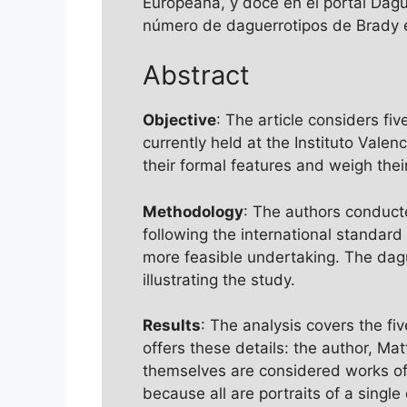
Europeana, y doce en el portal Dagu
número de daguerrotipos de Brady 
Abstract
Objective
: The article considers 
currently held at the Instituto Vale
their formal features and weigh thei
Methodology
: The authors conducte
following the international standard
more feasible undertaking. The dag
illustrating the study.
Results
: The analysis covers the fiv
offers these details: the author, Ma
themselves are considered works of 
because all are portraits of a sing