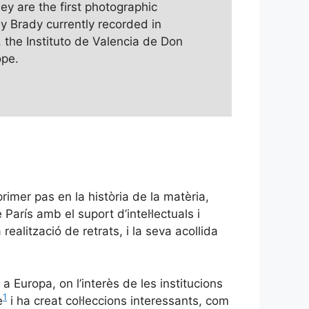
hey are the first photographic
by Brady currently recorded in
 the Instituto de Valencia de Don
ope.
primer pas en la història de la matèria,
arís amb el suport d’intel·lectuals i
realització de retrats, i la seva acollida
 Europa, on l’interès de les institucions
1
e
i ha creat col·leccions interessants, com