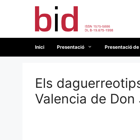
Vés
al
contingut
Inici
Presentació
Presentació de
Els daguerreotip
Valencia de Don