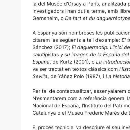
la del Musée d’Orsay a París, analitzada p
investigadors l’han dut a terme, amb llib
Gernsheim, o
De l’art et du daguerréotyp
A Espanya són nombroses les publicacions
citarem les següents a tall d’exemple:
El 
Sánchez (2017);
El daguerreotip. L’inici de
calotipistas y su imagen de la España del
España
, de Kurtz (2001), o
La introducción
va ser tractat en textos clàssics com
Hist
Sevilla
, de Yáñez Polo (1987), i
La histori
Per tal de contextualitzar, assenyalarem 
N’esmentarem com a referència general la 
Nacional de España, l’Instituto del Patrim
Catalunya o el Museu Frederic Marès de 
El procés tècnic el va descriure el seu inve