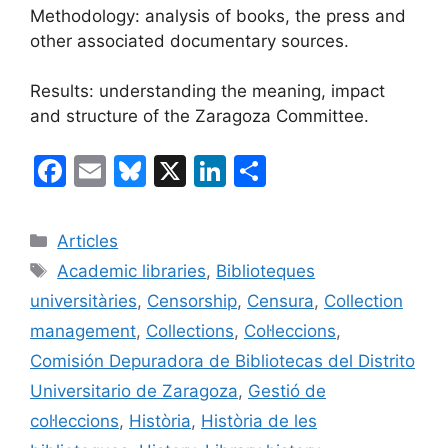
Methodology: analysis of books, the press and
other associated documentary sources.
Results: understanding the meaning, impact
and structure of the Zaragoza Committee.
F
E
Bl
X
Li
C
a
m
u
n
o
c
ai
e
k
m
Categories
Articles
e
l
s
e
p
Etiquetes
Academic libraries
,
Biblioteques
b
k
dI
ar
universitàries
,
Censorship
,
Censura
,
Collection
o
y
n
te
management
,
Collections
,
Col·leccions
,
o
ix
Comisión Depuradora de Bibliotecas del Distrito
k
Universitario de Zaragoza
,
Gestió de
col·leccions
,
Història
,
Història de les