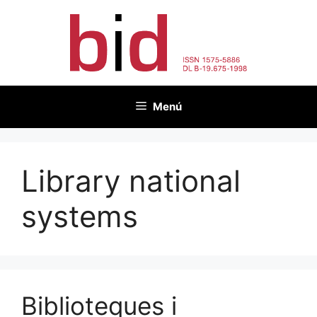
Vés
al
contingut
Menú
Library national
systems
Biblioteques i