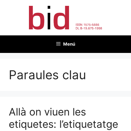
Vés
al
contingut
Menú
Paraules clau
Allà on viuen les
etiquetes: l’etiquetatge