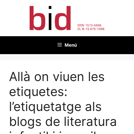
Vés
al
contingut
Menú
Allà on viuen les
etiquetes:
l’etiquetatge als
blogs de literatura