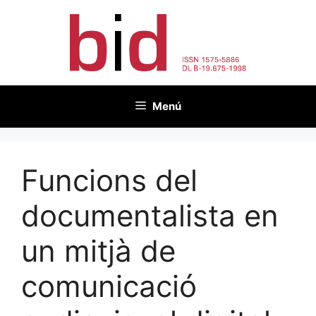
Vés
al
contingut
Menú
Funcions del
documentalista en
un mitjà de
comunicació