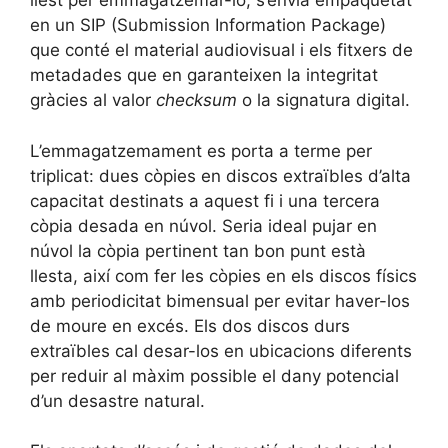
llest per emmagatzemar-lo, s’envia empaquetat
en un SIP (Submission Information Package)
que conté el material audiovisual i els fitxers de
metadades que en garanteixen la integritat
gràcies al valor
checksum
o la signatura digital.
L’emmagatzemament es porta a terme per
triplicat: dues còpies en discos extraïbles d’alta
capacitat destinats a aquest fi i una tercera
còpia desada en núvol. Seria ideal pujar en
núvol la còpia pertinent tan bon punt està
llesta, així com fer les còpies en els discos físics
amb periodicitat bimensual per evitar haver-los
de moure en excés. Els dos discos durs
extraïbles cal desar-los en ubicacions diferents
per reduir al màxim possible el dany potencial
d’un desastre natural.