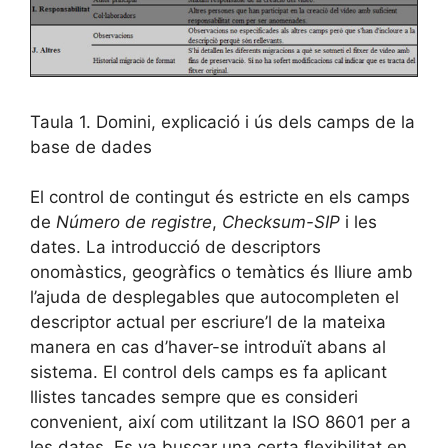
Taula 1. Domini, explicació i ús dels camps de la
base de dades
El control de contingut és estricte en els camps
de
Número de registre
,
Checksum-SIP
i les
dates. La introducció de descriptors
onomàstics, geogràfics o temàtics és lliure amb
l’ajuda de desplegables que autocompleten el
descriptor actual per escriure’l de la mateixa
manera en cas d’haver-se introduït abans al
sistema. El control dels camps es fa aplicant
llistes tancades sempre que es consideri
convenient, així com utilitzant la ISO 8601 per a
les dates. Es va buscar una certa flexibilitat en