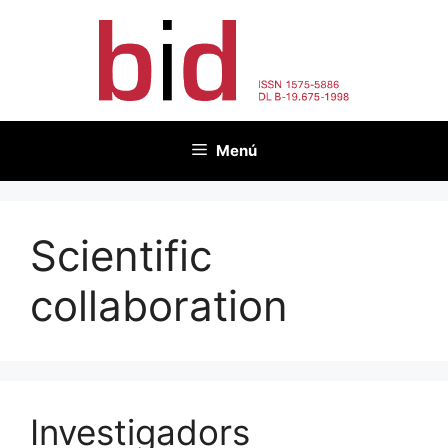
Vés
al
contingut
Menú
Scientific
collaboration
Investigadors