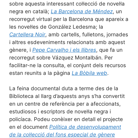
sobre aquesta interessant col·lecció de novel·la
negra en català;
La Barcelona de Méndez
, un
recorregut virtual per la Barcelona que apareix a
les novel·les de González Ledesma; la
Cartellera Noir
, amb cartells, fulletons, jornades
i altres esdeveniments relacionats amb aquest
gènere, i
Pepe Carvalho i els llibres
, que fa un
recorregut sobre Vázquez Montalbán. Per
facilitar-ne la consulta, el conjunt dels recursos
estan reunits a la pàgina
La Bòbila web
.
La feina documental duta a terme des de la
Biblioteca al llarg d’aquests anys s’ha convertit
en un centre de referència per a afeccionats,
estudiosos i escriptors de novel·la negra i
policíaca. Podeu conèixer en detall el projecte
en el document
Política de desenvolupament
de la col·lecció del fons especial de gènere