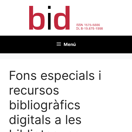
Vés
al
contingut
Menú
Fons especials i
recursos
bibliogràfics
digitals a les