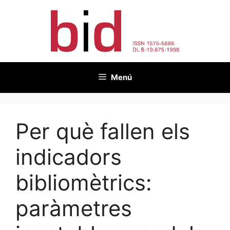
Vés
al
contingut
Menú
Per què fallen els
indicadors
bibliomètrics:
paràmetres