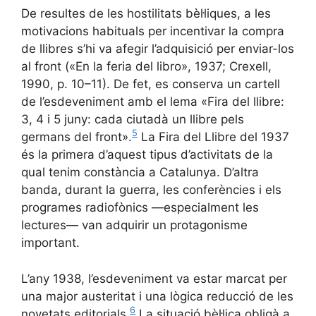
De resultes de les hostilitats bèl·liques, a les
motivacions habituals per incentivar la compra
de llibres s’hi va afegir l’adquisició per enviar-los
al front («En la feria del libro», 1937; Crexell,
1990, p. 10–11). De fet, es conserva un cartell
de l’esdeveniment amb el lema «Fira del llibre:
3, 4 i 5 juny: cada ciutadà un llibre pels
5
germans del front».
La Fira del Llibre del 1937
és la primera d’aquest tipus d’activitats de la
qual tenim constància a Catalunya. D’altra
banda, durant la guerra, les conferències i els
programes radiofònics —especialment les
lectures— van adquirir un protagonisme
important.
L’any 1938, l’esdeveniment va estar marcat per
una major austeritat i una lògica reducció de les
6
novetats editorials.
La situació bèl·lica obligà a