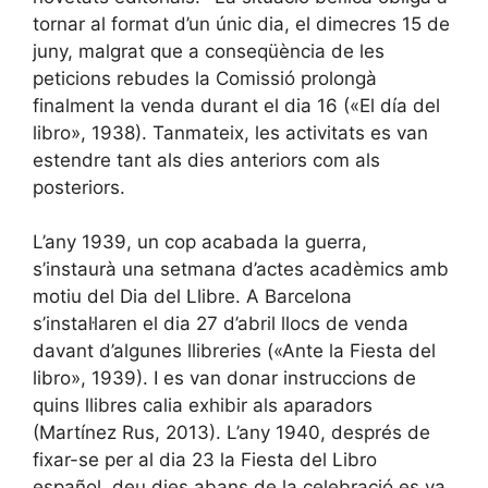
tornar al format d’un únic dia, el dimecres 15 de
juny, malgrat que a conseqüència de les
peticions rebudes la Comissió prolongà
finalment la venda durant el dia 16 («El día del
libro», 1938). Tanmateix, les activitats es van
estendre tant als dies anteriors com als
posteriors.
L’any 1939, un cop acabada la guerra,
s’instaurà una setmana d’actes acadèmics amb
motiu del Dia del Llibre. A Barcelona
s’instal·laren el dia 27 d’abril llocs de venda
davant d’algunes llibreries («Ante la Fiesta del
libro», 1939). I es van donar instruccions de
quins llibres calia exhibir als aparadors
(Martínez Rus, 2013). L’any 1940, després de
fixar-se per al dia 23 la Fiesta del Libro
español, deu dies abans de la celebració es va