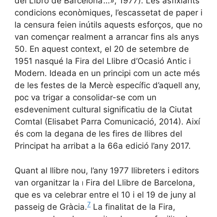
del Libro de Barcelona’…», 1977). Les asfixiants
condicions econòmiques, l’escassetat de paper i
la censura feien inútils aquests esforços, que no
van començar realment a arrancar fins als anys
50. En aquest context, el 20 de setembre de
1951 nasqué la Fira del Llibre d’Ocasió Antic i
Modern. Ideada en un principi com un acte més
de les festes de la Mercè específic d’aquell any,
poc va trigar a consolidar-se com un
esdeveniment cultural significatiu de la Ciutat
Comtal (Elisabet Parra Comunicació, 2014). Així
és com la degana de les fires de llibres del
Principat ha arribat a la 66a edició l’any 2017.
Quant al llibre nou, l’any 1977 llibreters i editors
van organitzar la
i
Fira del Llibre de Barcelona,
que es va celebrar entre el 10 i el 19 de juny al
7
passeig de Gràcia.
La finalitat de la Fira,