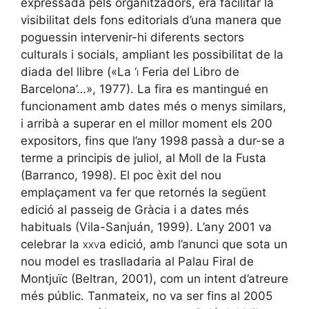
expressada pels organitzadors, era facilitar la
visibilitat dels fons editorials d’una manera que
poguessin intervenir-hi diferents sectors
culturals i socials, ampliant les possibilitat de la
diada del llibre («La ‘
i
Feria del Libro de
Barcelona’…», 1977). La fira es mantingué en
funcionament amb dates més o menys similars,
i arribà a superar en el millor moment els 200
expositors, fins que l’any 1998 passà a dur-se a
terme a principis de juliol, al Moll de la Fusta
(Barranco, 1998). El poc èxit del nou
emplaçament va fer que retornés la següent
edició al passeig de Gràcia i a dates més
habituals (Vila-Sanjuán, 1999). L’any 2001 va
celebrar la
xxv
a edició, amb l’anunci que sota un
nou model es traslladaria al Palau Firal de
Montjuïc (Beltran, 2001), com un intent d’atreure
més públic. Tanmateix, no va ser fins al 2005