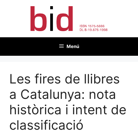
Vés
al
contingut
Menú
Les fires de llibres
a Catalunya: nota
històrica i intent de
classificació