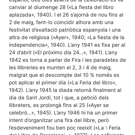
canviar al diumenge 28 («La fiesta del libro
aplazada», 1940). I el 26 s’ajornà de nou fins al
2 de maig, fent-lo coincidir alhora amb una
festivitat d’exaltació patriòtica espanyola i una
altra de religiosa («Ayer», 1940; «La fiesta de la
independencia», 1940). L’any 1941 es fixa per al
24 d’abril («El próximo día 24…», 1941). L’any
1942 es torna a parlar de Fira i les paradetes de
les llibreries es munten el 2, 3 i 4 de maig,
malgrat que el descompte del 10 % només es
pot aplicar el primer dia («La Feria del libro»,
1942). L’any 1945 la diada retornà finalment al
dia de Sant Jordi, tot i que, a petició dels
llibreters, es prolongà fins al 25 («Ayer se
celebró…», 1945). L’any 1946 hi ha un primer
intent d’organitzar una fira del llibre, però
l’esdeveniment fou ben poc reeixit («La ‘
i
Feria