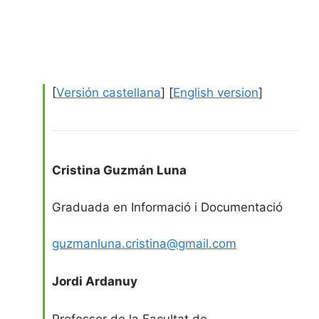
[
Versión castellana
] [
English version
]
Cristina Guzmán Luna
Graduada en Informació i Documentació
guzmanluna.cristina@gmail.com
Jordi Ardanuy
Professor de la Facultat de