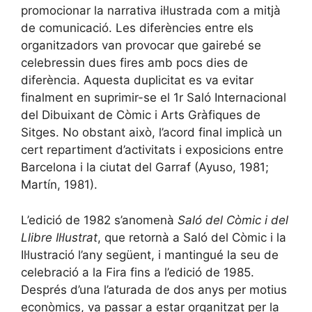
promocionar la narrativa il·lustrada com a mitjà
de comunicació. Les diferències entre els
organitzadors van provocar que gairebé se
celebressin dues fires amb pocs dies de
diferència. Aquesta duplicitat es va evitar
finalment en suprimir-se el 1r Saló Internacional
del Dibuixant de Còmic i Arts Gràfiques de
Sitges. No obstant això, l’acord final implicà un
cert repartiment d’activitats i exposicions entre
Barcelona i la ciutat del Garraf (Ayuso, 1981;
Martín, 1981).
L’edició de 1982 s’anomenà
Saló del Còmic i del
Llibre Il·lustrat
, que retornà a Saló del Còmic i la
Il·lustració l’any següent, i mantingué la seu de
celebració a la Fira fins a l’edició de 1985.
Després d’una l’aturada de dos anys per motius
econòmics, va passar a estar organitzat per la