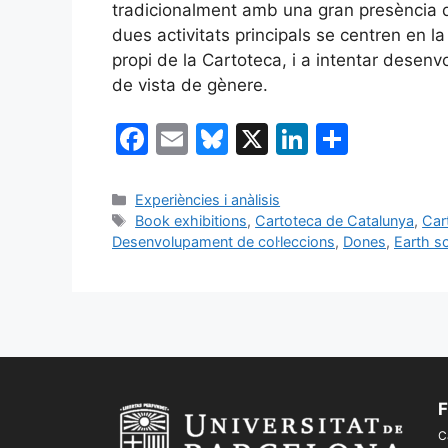
tradicionalment amb una gran presència d
dues activitats principals se centren en la
propi de la Cartoteca, i a intentar desenv
de vista de gènere.
F
E
Bl
X
Li
C
a
m
u
n
o
c
ai
e
k
m
Categories
Experiències i anàlisis
Etiquetes
Book exhibitions
,
Cartoteca de Catalunya
,
Car
e
l
s
e
p
Desenvolupament de col·leccions
,
Dones
,
Earth s
b
k
dI
ar
o
y
n
te
o
ix
k
F
C