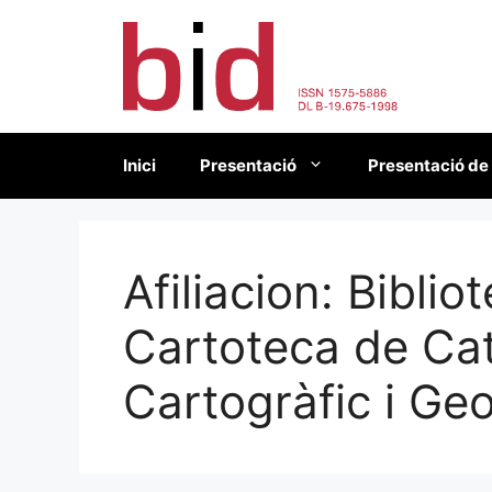
Vés
al
contingut
Inici
Presentació
Presentació de
Afiliacion:
Bibliot
Cartoteca de Cat
Cartogràfic i Ge