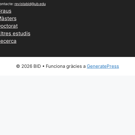
ontacte:
revistabid@ub.edu
raus
àsters
octorat
ltres estudis
ecerca
© 2026 BID
• Funciona gràcies a
GeneratePress