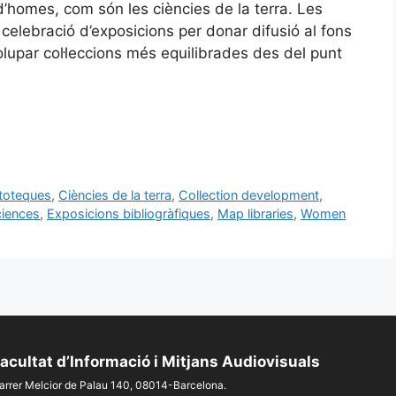
’homes, com són les ciències de la terra. Les
 celebració d’exposicions per donar difusió al fons
olupar col·leccions més equilibrades des del punt
toteques
,
Ciències de la terra
,
Collection development
,
ciences
,
Exposicions bibliogràfiques
,
Map libraries
,
Women
acultat d’Informació i Mitjans Audiovisuals
arrer Melcior de Palau 140, 08014-Barcelona.