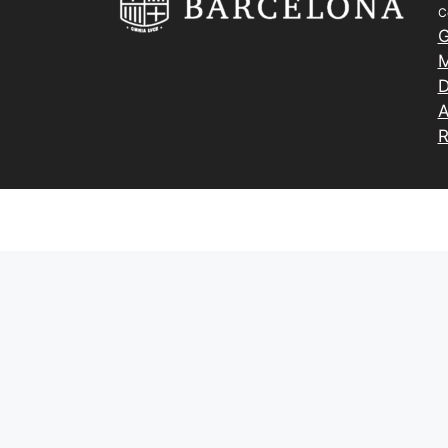
C
G
M
D
A
R