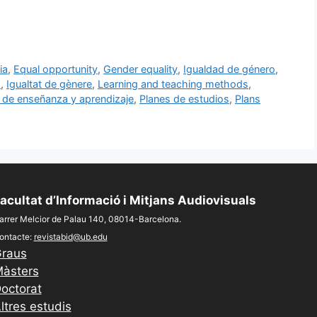
ia
,
Equal opportunity
,
Gender equality
,
Igualdad de género
,
s
,
Igualtat de gènere
,
Learning and teaching methods
,
de enseñanza y aprendizaje
,
Planes de estudios
,
Plans
acultat d’Informació i Mitjans Audiovisuals
arrer Melcior de Palau 140, 08014-Barcelona.
ontacte:
revistabid@ub.edu
raus
àsters
octorat
ltres estudis