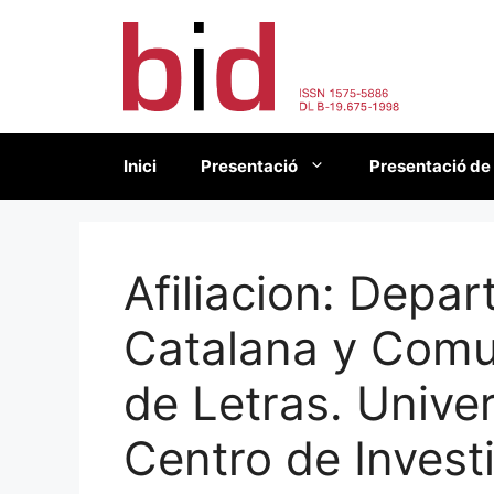
Vés
al
contingut
Inici
Presentació
Presentació de
Afiliacion:
Depart
Catalana y Comu
de Letras. Unive
Centro de Invest