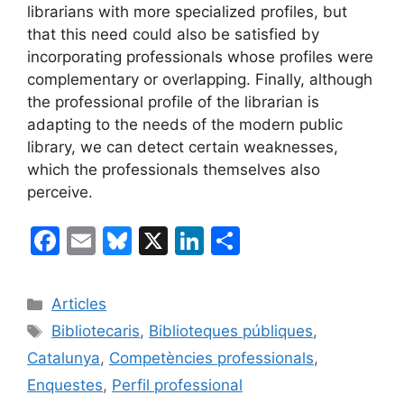
librarians with more specialized profiles, but
that this need could also be satisfied by
incorporating professionals whose profiles were
complementary or overlapping. Finally, although
the professional profile of the librarian is
adapting to the needs of the modern public
library, we can detect certain weaknesses,
which the professionals themselves also
perceive.
F
E
Bl
X
Li
C
a
m
u
n
o
c
ai
e
k
m
Categories
Articles
e
l
s
e
p
Etiquetes
Bibliotecaris
,
Biblioteques públiques
,
b
k
dI
ar
Catalunya
,
Competències professionals
,
o
y
n
te
Enquestes
,
Perfil professional