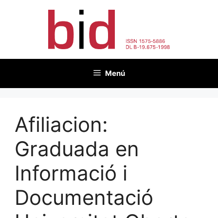
Vés
al
contingut
Menú
Afiliacion:
Graduada en
Informació i
Documentació