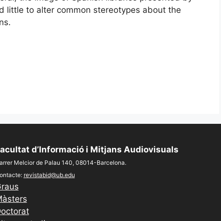
d little to alter common stereotypes about the
ns.
acultat d’Informació i Mitjans Audiovisuals
arrer Melcior de Palau 140, 08014-Barcelona.
ontacte:
revistabid@ub.edu
raus
àsters
octorat