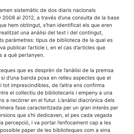
xamen sistemàtic de dos diaris nacionals
y 2008 al 2012, a través d’una consulta de la base
ue hem obtingut, s’han identificat els que eren
realitzat una anàlisi del text i del contingut,
ts paràmetres: tipus de biblioteca de la qual es
a publicar l’article i, en el cas d’articles que
ís a què pertanyen.
oteques que es desprèn de l’anàlisi de la premsa
e si d’una banda posa en relleu aspectes que el
i tot imprescindibles, de l’altra ens confirma
re el col·lectiu de bibliotecaris i empeny a una
 a recórrer en el futur. L’anàlisi diacrònica dels
imera fase caracteritzada per un gran interès per
nversions que s’hi dedicaven, el pes cada vegada
la percepció, i va portar l’enfocament cap a les
l possible paper de les biblioteques com a eina