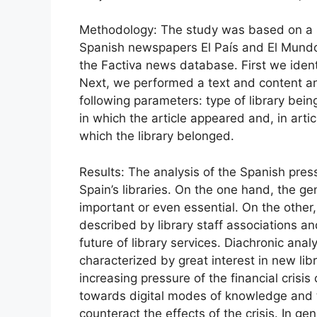
Methodology: The study was based on a s
Spanish newspapers El País and El Mundo
the Factiva news database. First we identi
Next, we performed a text and content ana
following parameters: type of library bei
in which the article appeared and, in artic
which the library belonged.
Results: The analysis of the Spanish press
Spain’s libraries. On the one hand, the ge
important or even essential. On the other,
described by library staff associations a
future of library services. Diachronic analy
characterized by great interest in new libr
increasing pressure of the financial cris
towards digital modes of knowledge and th
counteract the effects of the crisis. In ge