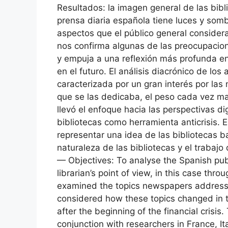
Resultados: la imagen general de las bibl
prensa diaria española tiene luces y somb
aspectos que el público general considera
nos confirma algunas de las preocupacione
y empuja a una reflexión más profunda en
en el futuro. El análisis diacrónico de lo
caracterizada por un gran interés por las 
que se las dedicaba, el peso cada vez ma
llevó el enfoque hacia las perspectivas di
bibliotecas como herramienta anticrisis. E
representar una idea de las bibliotecas ba
naturaleza de las bibliotecas y el trabajo
— Objectives: To analyse the Spanish publi
librarian’s point of view, in this case thr
examined the topics newspapers addresse
considered how these topics changed in t
after the beginning of the financial crisi
conjunction with researchers in France, It