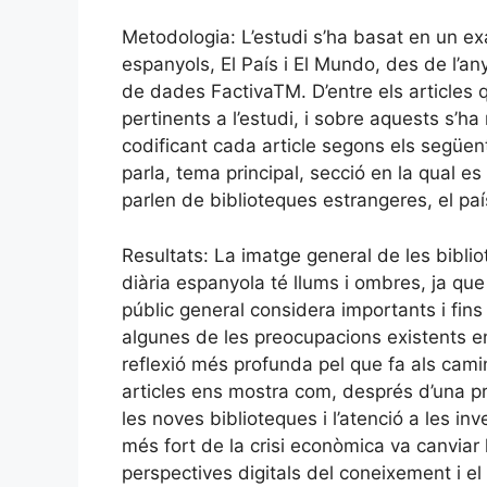
Metodologia: L’estudi s’ha basat en un e
espanyols, El País i El Mundo, des de l’an
de dades FactivaTM. D’entre els articles q
pertinents a l’estudi, i sobre aquests s’ha 
codificant cada article segons els següen
parla, tema principal, secció en la qual es v
parlen de biblioteques estrangeres, el pa
Resultats: La imatge general de les bibli
diària espanyola té llums i ombres, ja qu
públic general considera importants i fins 
algunes de les preocupacions existents ent
reflexió més profunda pel que fa als camins
articles ens mostra com, després d’una pr
les noves biblioteques i l’atenció a les i
més fort de la crisi econòmica va canviar 
perspectives digitals del coneixement i e