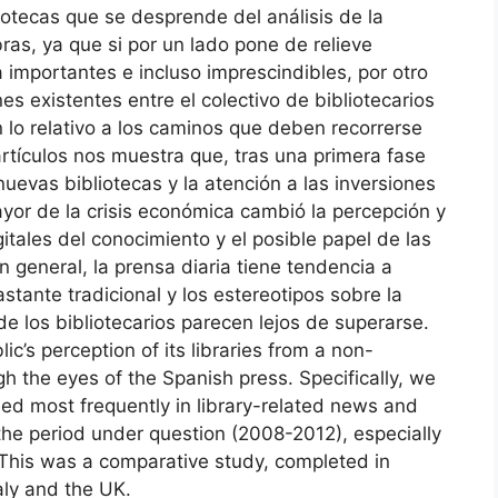
iotecas que se desprende del análisis de la
ras, ya que si por un lado pone de relieve
 importantes e incluso imprescindibles, por otro
s existentes entre el colectivo de bibliotecarios
 lo relativo a los caminos que deben recorrerse
s artículos nos muestra que, tras una primera fase
nuevas bibliotecas y la atención a las inversiones
yor de la crisis económica cambió la percepción y
gitales del conocimiento y el posible papel de las
n general, la prensa diaria tiene tendencia a
stante tradicional y los estereotipos sobre la
 de los bibliotecarios parecen lejos de superarse.
c’s perception of its libraries from a non-
ough the eyes of the Spanish press. Specifically, we
d most frequently in library-related news and
he period under question (2008-2012), especially
s. This was a comparative study, completed in
aly and the UK.