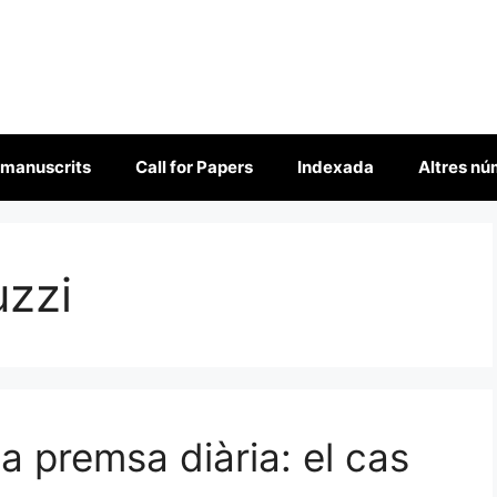
 manuscrits
Call for Papers
Indexada
Altres n
uzzi
la premsa diària: el cas