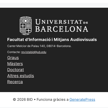
Facultat d’Informació i Mitjans Audiovisuals
Carrer Melcior de Palau 140, 08014-Barcelona.
Contacte:
revistabid@ub.edu
Graus
Màsters
Doctorat
Altres estudis
Recerca
© 2026 BID
• Funciona gràcies a
GeneratePress