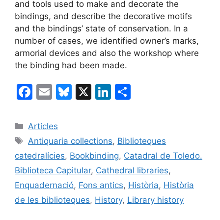
and tools used to make and decorate the
bindings, and describe the decorative motifs
and the bindings’ state of conservation. In a
number of cases, we identified owner’s marks,
armorial devices and also the workshop where
the binding had been made.
F
E
Bl
X
Li
C
a
m
u
n
o
c
ai
e
k
m
Categories
Articles
e
l
s
e
p
Etiquetes
Antiquaria collections
,
Biblioteques
b
k
dI
ar
catedralícies
,
Bookbinding
,
Catadral de Toledo.
o
y
n
te
Biblioteca Capitular
,
Cathedral libraries
,
o
ix
Enquadernació
,
Fons antics
,
Història
,
Història
k
de les biblioteques
,
History
,
Library history