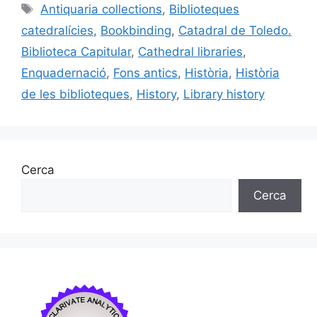
e
l
s
e
p
Etiquetes
Antiquaria collections
,
Biblioteques
b
k
dI
ar
catedralícies
,
Bookbinding
,
Catadral de Toledo.
o
y
n
te
Biblioteca Capitular
,
Cathedral libraries
,
o
ix
Enquadernació
,
Fons antics
,
Història
,
Història
k
de les biblioteques
,
History
,
Library history
Cerca
Cerca