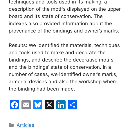
techniques and tools used in its making, a
description of the motifs displayed on the upper
board and its state of conservation. The
indexes also provided information about the
provenance of the bindings and owner’s marks.
Results: We identified the materials, techniques
and tools used to make and decorate the
bindings, and describe the decorative motifs
and the bindings’ state of conservation. In a
number of cases, we identified owner’s marks,
armorial devices and also the workshop where
the binding had been made.
F
E
Bl
X
Li
C
a
m
u
n
o
c
ai
e
k
m
Categories
Articles