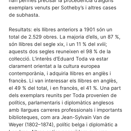
han permès precisar la procedència d’alguns
exemplars venuts per Sotheby’s i altres cases
de subhasta.
Resultats: els llibres anteriors a 1901 són un
total de 2.529 obres. La majoria d’ells, un 87 %,
són llibres del segle xix, i un 11 % del xviii;
aquests dos segles reuneixen el 98 % de la
col·lecció. L’interès d’Eduard Toda va estar
clarament orientat a la cultura europea
contemporània, i adquiria llibres en anglès i
francès. Li van interessar els llibres en anglès,
el 49 % del total, i en francès, el 41 %. Una part
dels exemplars reunits per Toda provenien de
polítics, parlamentaris i diplomàtics anglesos
amb llargues carreres professionals i importants
biblioteques, com ara Jean-Sylvain Van de
Weyer (1802–1874), polític belga i diplomàtic a