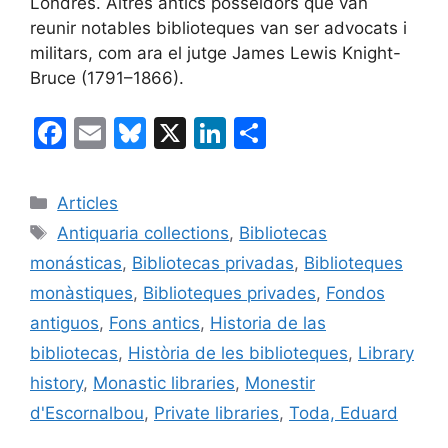
Londres. Altres antics posseïdors que van
reunir notables biblioteques van ser advocats i
militars, com ara el jutge James Lewis Knight-
Bruce (1791–1866).
F
E
Bl
X
Li
C
a
m
u
n
o
c
ai
e
k
m
Categories
Articles
e
l
s
e
p
Etiquetes
Antiquaria collections
,
Bibliotecas
b
k
dI
ar
monásticas
,
Bibliotecas privadas
,
Biblioteques
o
y
n
te
monàstiques
,
Biblioteques privades
,
Fondos
o
ix
antiguos
,
Fons antics
,
Historia de las
k
bibliotecas
,
Història de les biblioteques
,
Library
history
,
Monastic libraries
,
Monestir
d'Escornalbou
,
Private libraries
,
Toda, Eduard