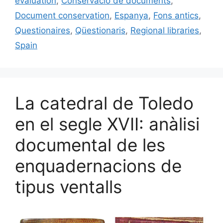
o
y
n
te
evaluation
,
Conservació de documents
,
o
ix
Document conservation
,
Espanya
,
Fons antics
,
k
Questionaires
,
Qüestionaris
,
Regional libraries
,
Spain
La catedral de Toledo
en el segle XVII: anàlisi
documental de les
enquadernacions de
tipus ventalls