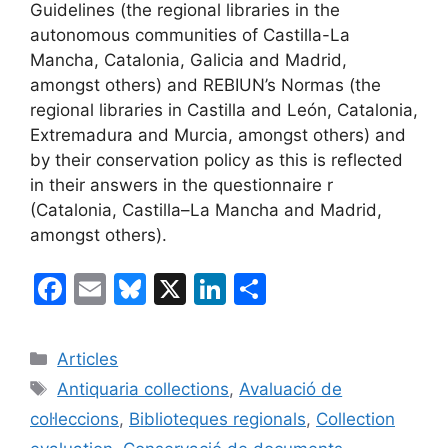
Guidelines (the regional libraries in the
autonomous communities of Castilla-La
Mancha, Catalonia, Galicia and Madrid,
amongst others) and REBIUN’s Normas (the
regional libraries in Castilla and León, Catalonia,
Extremadura and Murcia, amongst others) and
by their conservation policy as this is reflected
in their answers in the questionnaire r
(Catalonia, Castilla–La Mancha and Madrid,
amongst others).
F
E
Bl
X
Li
C
a
m
u
n
o
c
ai
e
k
m
Categories
Articles
e
l
s
e
p
Etiquetes
Antiquaria collections
,
Avaluació de
b
k
dI
ar
col·leccions
,
Biblioteques regionals
,
Collection