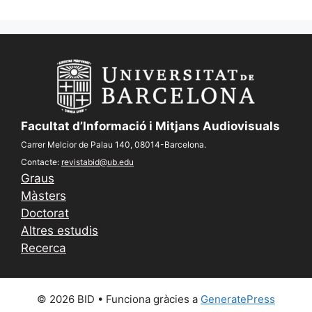
Facultat d’Informació i Mitjans Audiovisuals
Carrer Melcior de Palau 140, 08014-Barcelona.
Contacte:
revistabid@ub.edu
Graus
Màsters
Doctorat
Altres estudis
Recerca
© 2026 BID
• Funciona gràcies a
GeneratePress