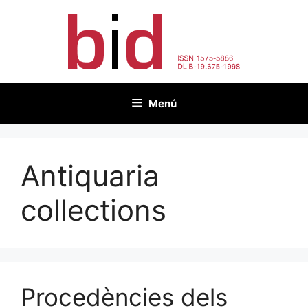
Vés
al
contingut
Menú
Antiquaria
collections
Procedències dels