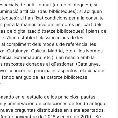
 especials de petit format (deu biblioteques); si
minació artificial (deu biblioteques); si apliquen
oteques); si han fixat condicions per a la consulta
ts per a la manipulació de les obres per part dels
es de digitalització (tretze biblioteques) i plans de
é s’han establert classificacions de les
 al compliment dels models de referència, les
a, Catalunya, Galícia, Madrid, etc.) i les Normes
Murcia, Extremadura, etc.), i en relació amb la
les respostes donades al qüestionari (Catalunya,
ivo: conocer los principales aspectos relacionados
 fondo antiguo de las catorce bibliotecas
s.
asado en el estudio de los principios, pautas,
ón y preservación de colecciones de fondo antiguo.
y nueve preguntas distribuidas en siete apartados,
 (entre noviembre de 2018 y enero de 2019). Se