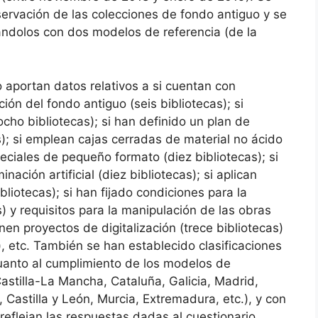
servación de las colecciones de fondo antiguo y se
ándolos con dos modelos de referencia (de la
o aportan datos relativos a si cuentan con
ón del fondo antiguo (seis bibliotecas); si
cho bibliotecas); si han definido un plan de
s); si emplean cajas cerradas de material no ácido
peciales de pequeño formato (diez bibliotecas); si
ación artificial (diez bibliotecas); si aplican
iotecas); si han fijado condiciones para la
) y requisitos para la manipulación de las obras
enen proyectos de digitalización (trece bibliotecas)
), etc. También se han establecido clasificaciones
cuanto al cumplimiento de los modelos de
Castilla-La Mancha, Cataluña, Galicia, Madrid,
 Castilla y León, Murcia, Extremadura, etc.), y con
 reflejan las respuestas dadas al cuestionario