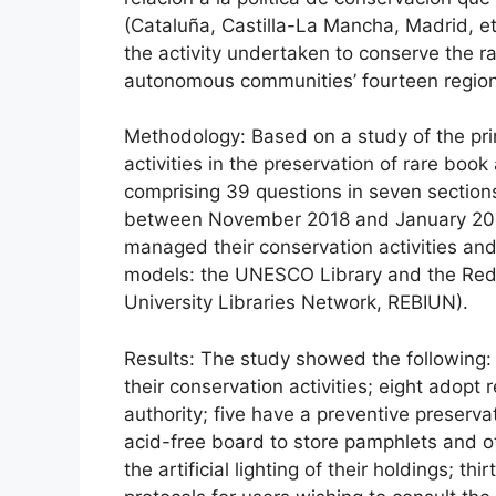
(Cataluña, Castilla-La Mancha, Madrid, e
the activity undertaken to conserve the r
autonomous communities’ fourteen regiona
Methodology: Based on a study of the pri
activities in the preservation of rare boo
comprising 39 questions in seven sections
between November 2018 and January 2019
managed their conservation activities an
models: the UNESCO Library and the Red 
University Libraries Network, REBIUN).
Results: The study showed the following: s
their conservation activities; eight adopt
authority; five have a preventive preser
acid-free board to store pamphlets and ot
the artificial lighting of their holdings; t