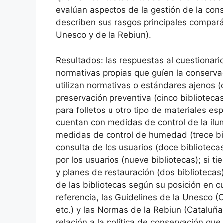
evalúan aspectos de la gestión de la con
describen sus rasgos principales compar
Unesco y de la Rebiun).
Resultados: las respuestas al cuestionari
normativas propias que guíen la conservaci
utilizan normativas o estándares ajenos (o
preservación preventiva (cinco biblioteca
para folletos u otro tipo de materiales es
cuentan con medidas de control de la ilumin
medidas de control de humedad (trece bibl
consulta de los usuarios (doce bibliotecas
por los usuarios (nueve bibliotecas); si ti
y planes de restauración (dos bibliotecas
de las bibliotecas según su posición en 
referencia, las Guidelines de la Unesco (
etc.) y las Normas de la Rebiun (Cataluña,
relación a la política de conservación que