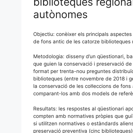
biblioteques regiona
autònomes
Objectiu: conèixer els principals aspectes
de fons antic de les catorze biblioteques
Metodologia: disseny d’un qüestionari, bas
que guien la conservació i preservació de c
format per trenta-nou preguntes distribuï
biblioteques (entre novembre de 2018 i g
la conservació de les col·leccions de fons a
comparant-los amb dos models de referènc
Resultats: les respostes al qüestionari ap
compten amb normatives pròpies que guiïn 
si utilitzen normatives o estàndards aliens
preservació preventiva (cinc biblioteques