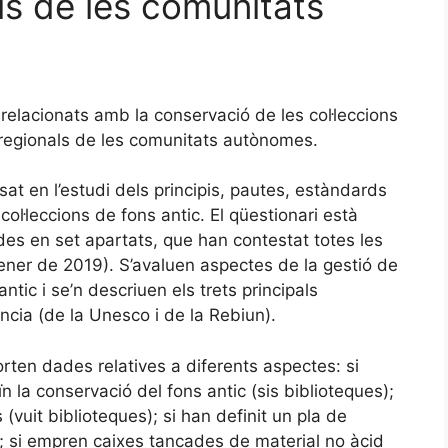
ls de les comunitats
 relacionats amb la conservació de les col·leccions
 regionals de les comunitats autònomes.
at en l’estudi dels principis, pautes, estàndards
ol·leccions de fons antic. El qüestionari està
des en set apartats, que han contestat totes les
ener de 2019). S’avaluen aspectes de la gestió de
ntic i se’n descriuen els trets principals
ia (de la Unesco i de la Rebiun).
orten dades relatives a diferents aspectes: si
la conservació del fons antic (sis biblioteques);
 (vuit biblioteques); si han definit un pla de
); si empren caixes tancades de material no àcid