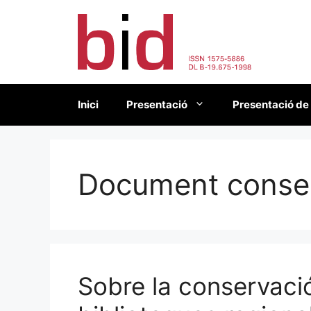
Vés
al
contingut
Inici
Presentació
Presentació de
Document conse
Sobre la conservació