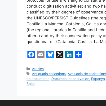
protocols for users wishing to consult the
conduct digitisation activities; and two ha
classified by their degree of observance 
the UNESCO/PERSIST Guidelines (the regi
Castilla-La Mancha, Catalonia, Galicia 
(the regional libraries in Castilla and L
others) and by their conservation policy as
questionnaire r (Catalonia, Castilla–La 
F
E
Bl
X
Li
C
a
m
u
n
o
c
ai
e
k
m
Categories
Articles
Etiquetes
Antiquaria collections
,
Avaluació de col·leccion
e
l
s
e
p
de documents
,
Document conservation
,
Espanya
b
k
dI
ar
Spain
o
y
n
te
o
ix