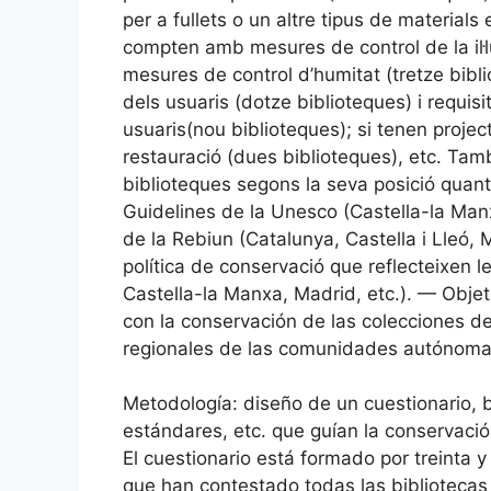
per a fullets o un altre tipus de materials
compten amb mesures de control de la il·lu
mesures de control d’humitat (tretze bibli
dels usuaris (dotze biblioteques) i requisi
usuaris(nou biblioteques); si tenen project
restauració (dues biblioteques), etc. Tamb
biblioteques segons la seva posició quant
Guidelines de la Unesco (Castella-la Manx
de la Rebiun (Catalunya, Castella i Lleó, 
política de conservació que reflecteixen 
Castella-la Manxa, Madrid, etc.). — Objet
con la conservación de las colecciones de
regionales de las comunidades autónoma
Metodología: diseño de un cuestionario, b
estándares, etc. que guían la conservaci
El cuestionario está formado por treinta 
que han contestado todas las bibliotecas