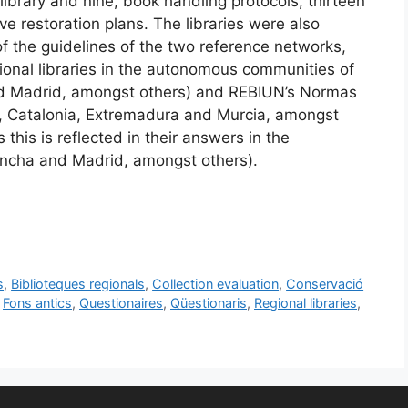
 library and nine, book handling protocols; thirteen
ve restoration plans. The libraries were also
of the guidelines of the two reference networks,
onal libraries in the autonomous communities of
and Madrid, amongst others) and REBIUN’s Normas
eón, Catalonia, Extremadura and Murcia, amongst
 this is reflected in their answers in the
Mancha and Madrid, amongst others).
s
,
Biblioteques regionals
,
Collection evaluation
,
Conservació
,
Fons antics
,
Questionaires
,
Qüestionaris
,
Regional libraries
,