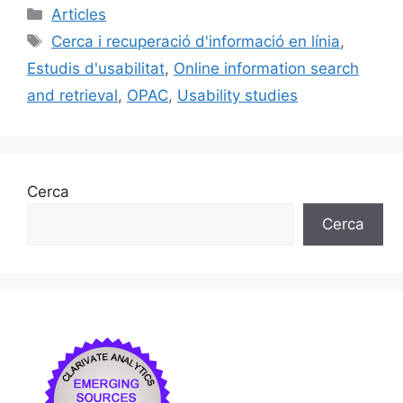
c
ai
e
k
m
Categories
Articles
e
l
s
e
p
Etiquetes
Cerca i recuperació d'informació en línia
,
b
k
dI
ar
Estudis d'usabilitat
,
Online information search
o
y
n
te
and retrieval
,
OPAC
,
Usability studies
o
ix
k
Cerca
Cerca