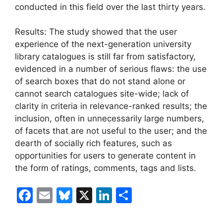
conducted in this field over the last thirty years.
Results: The study showed that the user
experience of the next-generation university
library catalogues is still far from satisfactory,
evidenced in a number of serious flaws: the use
of search boxes that do not stand alone or
cannot search catalogues site-wide; lack of
clarity in criteria in relevance-ranked results; the
inclusion, often in unnecessarily large numbers,
of facets that are not useful to the user; and the
dearth of socially rich features, such as
opportunities for users to generate content in
the form of ratings, comments, tags and lists.
F
E
Bl
X
Li
C
a
m
u
n
o