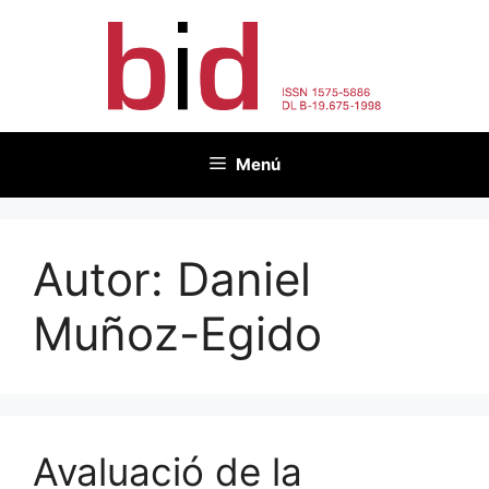
Vés
al
contingut
Menú
Autor:
Daniel
Muñoz-Egido
Avaluació de la