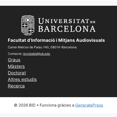
Facultat d’Informació i Mitjans Audiovisuals
Carrer Melcior de Palau 140, 08014-Barcelona.
Contacte:
revistabid@ub.edu
Graus
Màsters
Doctorat
Altres estudis
Recerca
© 2026 BID
• Funciona gràcies a
GeneratePress