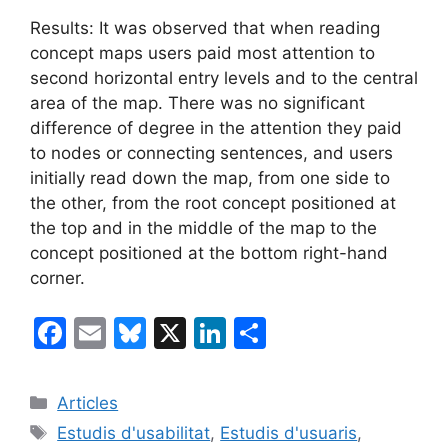
Results: It was observed that when reading
concept maps users paid most attention to
second horizontal entry levels and to the central
area of the map. There was no significant
difference of degree in the attention they paid
to nodes or connecting sentences, and users
initially read down the map, from one side to
the other, from the root concept positioned at
the top and in the middle of the map to the
concept positioned at the bottom right-hand
corner.
F
E
Bl
X
Li
C
a
m
u
n
o
c
ai
e
k
m
Categories
Articles
e
l
s
e
p
Etiquetes
Estudis d'usabilitat
,
Estudis d'usuaris
,