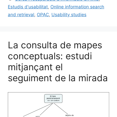
b
k
dI
ar
Estudis d'usabilitat
,
Online information search
o
y
n
te
and retrieval
,
OPAC
,
Usability studies
o
ix
k
La consulta de mapes
conceptuals: estudi
mitjançant el
seguiment de la mirada