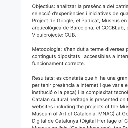
Objectius: analitzar la presència del patri
selecció d’experiències i iniciatives de qu
Project de Google, el Padicat, Museus en 
arqueològica de Barcelona, el CCCBLab, e
Viquiprojecte:ICUB.
Metodologia: s’han dut a terme diverses pr
continguts dipositats i accessibles a Intern
funcionament correcte.
Resultats: es constata que hi ha una gran 
per tenir presència a Internet i que varia 
institució o la peça) i la complexitat tec
Catalan cultural heritage is presented on 
websites including the projects of the Mu
Museum of Art of Catalonia, MNAC) at Goo
Digital de Catalunya (Digital Heritage of
Museus en línia (Online Museums), the Pr