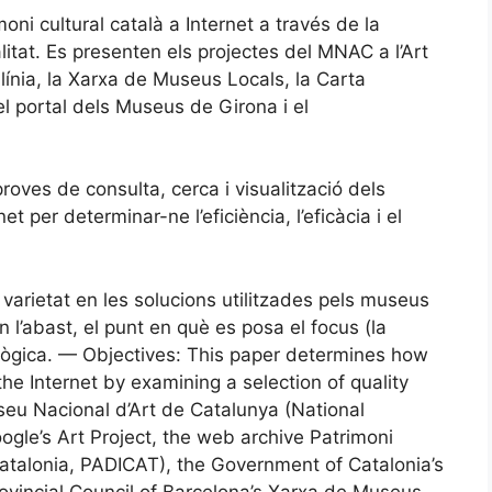
moni cultural català a Internet a través de la
alitat. Es presenten els projectes del MNAC a l’Art
línia, la Xarxa de Museus Locals, la Carta
l portal dels Museus de Girona i el
oves de consulta, cerca i visualització dels
et per determinar-ne l’eficiència, l’eficàcia i el
varietat en les solucions utilitzades pels museus
en l’abast, el punt en què es posa el focus (la
nològica. — Objectives: This paper determines how
the Internet by examining a selection of quality
seu Nacional d’Art de Catalunya (National
gle’s Art Project, the web archive Patrimoni
 Catalonia, PADICAT), the Government of Catalonia’s
ovincial Council of Barcelona’s Xarxa de Museus