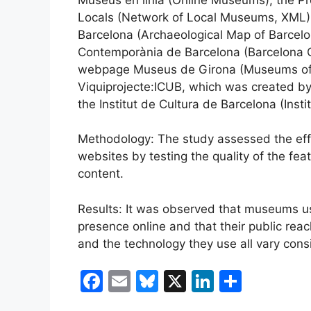
Locals (Network of Local Museums, XML), 
Barcelona (Archaeological Map of Barcelo
Contemporània de Barcelona (Barcelona C
webpage Museus de Girona (Museums of Gi
Viquiprojecte:ICUB, which was created by
the Institut de Cultura de Barcelona (Insti
Methodology: The study assessed the effe
websites by testing the quality of the fe
content.
Results: It was observed that museums us
presence online and that their public reach
and the technology they use all vary cons
F
E
Bl
X
Li
C
a
m
u
n
o