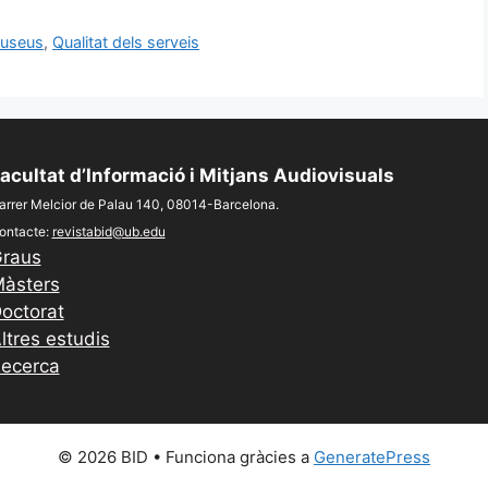
useus
,
Qualitat dels serveis
acultat d’Informació i Mitjans Audiovisuals
arrer Melcior de Palau 140, 08014-Barcelona.
ontacte:
revistabid@ub.edu
raus
àsters
octorat
ltres estudis
ecerca
© 2026 BID
• Funciona gràcies a
GeneratePress