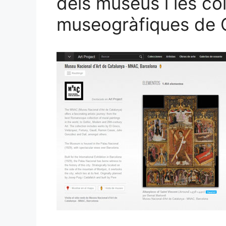
dels museus i les col
museogràfiques de 