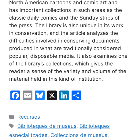
North American cartoons and comic art and
has important collections in such areas as the
classic daily comics and the Sunday strips of
the press. The library is also unique in its work
in conservation, and the article analyzes the
difficulties involved in conserving documents
produced in what are traditionally considered
popular, disposable media. It also examines one
of the library’s collections, which gives the
reader a sense of the variety and volume of the
material held in this kind of institution.
F
E
Bl
X
Li
C
a
m
u
n
o
c
ai
e
k
m
Categories
Recursos
e
l
s
e
p
Etiquetes
Biblioteques de museus
,
Biblioteques
b
k
dI
ar
especialitzades
,
Col·leccions de museus
,