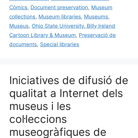
o
y
n
te
Còmics
,
Document preservation
,
Museum
o
ix
collections
,
Museum libraries
,
Museums
,
k
Museus
,
Ohio State University. Billy Ireland
Cartoon Library & Museum
,
Preservació de
documents
,
Special libraries
Iniciatives de difusió de
qualitat a Internet dels
museus i les
col·leccions
museogràfiques de