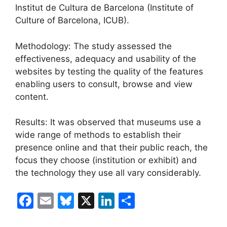
Institut de Cultura de Barcelona (Institute of
Culture of Barcelona, ICUB).
Methodology: The study assessed the
effectiveness, adequacy and usability of the
websites by testing the quality of the features
enabling users to consult, browse and view
content.
Results: It was observed that museums use a
wide range of methods to establish their
presence online and that their public reach, the
focus they choose (institution or exhibit) and
the technology they use all vary considerably.
F
E
Bl
X
Li
C
a
m
u
n
o