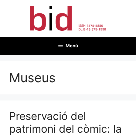
Vés
al
contingut
Menú
Museus
Preservació del
patrimoni del còmic: la