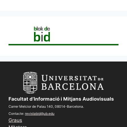
Facultat d’Informació i Mitjans Audiovisuals
Carrer Melcior de Palau 140, 08014-Barcelona.
Contacte:
revistabid@ub.edu
Graus