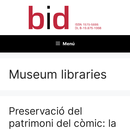
Vés
al
contingut
Menú
Museum libraries
Preservació del
patrimoni del còmic: la