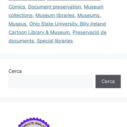
o
y
n
te
Còmics
,
Document preservation
,
Museum
o
ix
collections
,
Museum libraries
,
Museums
,
k
Museus
,
Ohio State University. Billy Ireland
Cartoon Library & Museum
,
Preservació de
documents
,
Special libraries
Cerca
Cerca