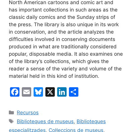
North American cartoons and comic art and
has important collections in such areas as the
classic daily comics and the Sunday strips of
the press. The library is also unique in its work
in conservation, and the article analyzes the
difficulties involved in conserving documents
produced in what are traditionally considered
popular, disposable media. It also examines one
of the library’s collections, which gives the
reader a sense of the variety and volume of the
material held in this kind of institution.
F
E
Bl
X
Li
C
a
m
u
n
o
c
ai
e
k
m
Categories
Recursos
e
l
s
e
p
Etiquetes
Biblioteques de museus
,
Biblioteques
b
k
dI
ar
especialitzades
,
Col·leccions de museus
,