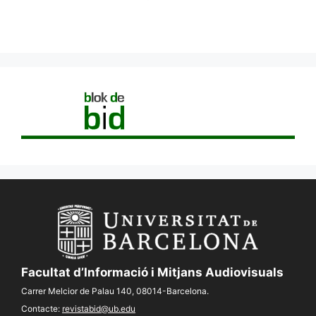
Facultat d’Informació i Mitjans Audiovisuals
Carrer Melcior de Palau 140, 08014-Barcelona.
Contacte:
revistabid@ub.edu