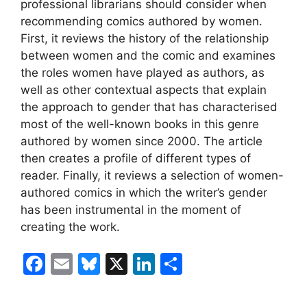
professional librarians should consider when
recommending comics authored by women.
First, it reviews the history of the relationship
between women and the comic and examines
the roles women have played as authors, as
well as other contextual aspects that explain
the approach to gender that has characterised
most of the well-known books in this genre
authored by women since 2000. The article
then creates a profile of different types of
reader. Finally, it reviews a selection of women-
authored comics in which the writer’s gender
has been instrumental in the moment of
creating the work.
F
E
Bl
X
Li
C
a
m
u
n
o