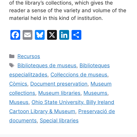
of the library’s collections, which gives the
reader a sense of the variety and volume of the
material held in this kind of institution.
F
E
Bl
X
Li
C
a
m
u
n
o
c
ai
e
k
m
Categories
Recursos
e
l
s
e
p
Etiquetes
Biblioteques de museus
,
Biblioteques
b
k
dI
ar
especialitzades
,
Col·leccions de museus
,
o
y
n
te
Còmics
,
Document preservation
,
Museum
o
ix
collections
,
Museum libraries
,
Museums
,
k
Museus
,
Ohio State University. Billy Ireland
Cartoon Library & Museum
,
Preservació de
documents
,
Special libraries