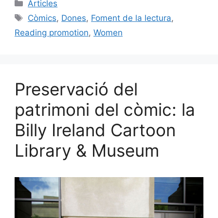
c
ai
e
k
m
Categories
Articles
e
l
s
e
p
Etiquetes
Còmics
,
Dones
,
Foment de la lectura
,
b
k
dI
ar
Reading promotion
,
Women
o
y
n
te
o
ix
k
Preservació del
patrimoni del còmic: la
Billy Ireland Cartoon
Library & Museum