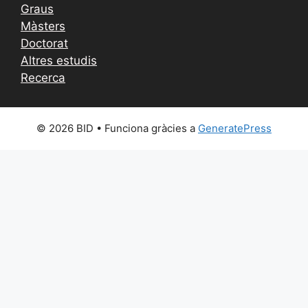
Graus
Màsters
Doctorat
Altres estudis
Recerca
© 2026 BID
• Funciona gràcies a
GeneratePress