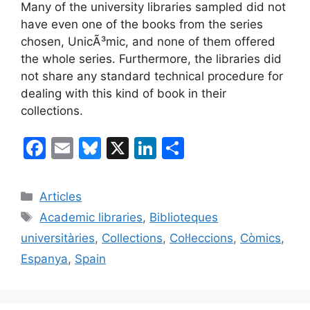
Many of the university libraries sampled did not
have even one of the books from the series
chosen, UnicÃ³mic, and none of them offered
the whole series. Furthermore, the libraries did
not share any standard technical procedure for
dealing with this kind of book in their
collections.
F
E
Bl
X
Li
C
a
m
u
n
o
c
ai
e
k
m
Categories
Articles
e
l
s
e
p
Etiquetes
Academic libraries
,
Biblioteques
b
k
dI
ar
universitàries
,
Collections
,
Col·leccions
,
Còmics
,
o
y
n
te
Espanya
,
Spain
o
ix
k