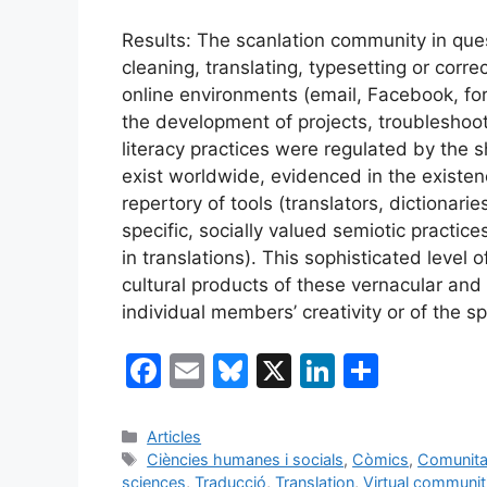
Results: The scanlation community in ques
cleaning, translating, typesetting or corr
online environments (email, Facebook, fo
the development of projects, troublesho
literacy practices were regulated by the 
exist worldwide, evidenced in the existen
repertory of tools (translators, dictionarie
specific, socially valued semiotic practic
in translations). This sophisticated level 
cultural products of these vernacular and p
individual members’ creativity or of the
F
E
Bl
X
Li
C
a
m
u
n
o
c
ai
e
k
m
Categories
Articles
Etiquetes
Ciències humanes i socials
,
Còmics
,
Comunitat
e
l
s
e
p
sciences
,
Traducció
,
Translation
,
Virtual communit