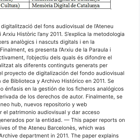
digitalització del fons audiovisual de l’Ateneu
i Arxiu Històric l’any 2011. S’explica la metodologia
xers analògics i nascuts digitals i en la
Finalment, es presenta l’Arxiu de la Paraula i
tivament, l’objectiu dels quals és difondre el
litzat als diferents continguts generats per
el proyecto de digitalización del fondo audiovisual
 de Biblioteca y Archivo Histórico en 2011. Se
o énfasis en la gestión de los ficheros analógicos
derivada de los derechos de autor. Finalmente, se
teneo hub, nuevos repositorio y web
r el patrimonio audiovisual y dar acceso
generados por la entidad. — This paper reports on
chives of the Ateneu Barcelonès, which was
d Archive department in 2011. The paper explains