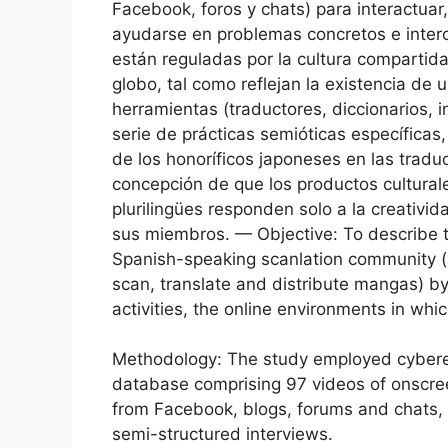
Facebook, foros y chats) para interactuar,
ayudarse en problemas concretos e interc
están reguladas por la cultura compartid
globo, tal como reflejan la existencia de
herramientas (traductores, diccionarios, i
serie de prácticas semióticas específica
de los honoríficos japoneses en las traduc
concepción de que los productos cultural
plurilingües responden solo a la creativi
sus miembros. — Objective: To describe th
Spanish-speaking scanlation community (a
scan, translate and distribute mangas) 
activities, the online environments in wh
Methodology: The study employed cyberet
database comprising 97 videos of onscree
from Facebook, blogs, forums and chats, 
semi-structured interviews.