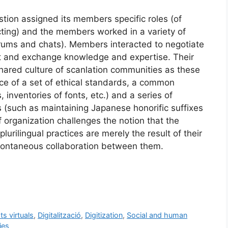
tion assigned its members specific roles (of
ecting) and the members worked in a variety of
rums and chats). Members interacted to negotiate
ot and exchange knowledge and expertise. Their
shared culture of scanlation communities as these
ce of a set of ethical standards, a common
s, inventories of fonts, etc.) and a series of
es (such as maintaining Japanese honorific suffixes
of organization challenges the notion that the
lurilingual practices are merely the result of their
 spontaneous collaboration between them.
s virtuals
,
Digitalització
,
Digitization
,
Social and human
ies