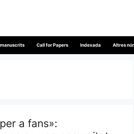
 manuscrits
Call for Papers
Indexada
Altres n
per a fans»: