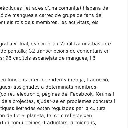
 pràctiques lletrades d’una comunitat hispana de
ució de mangues a càrrec de grups de fans del
t els rols dels membres, les activitats, els
afia virtual, es compila i s’analitza una base de
de pantalla; 32 transcripcions de comentaris en
s; 96 capítols escanejats de mangues, i 6
l en funcions interdependents (neteja, traducció,
angues) assignades a determinats membres.
 (correu electrònic, pàgines del Facebook, fòrums i
ió dels projectes, ajudar-se en problemes concrets i
iques lletrades estan regulades per la cultura
n de tot el planeta, tal com reflecteixen
rtori comú d’eines (traductors, diccionaris,