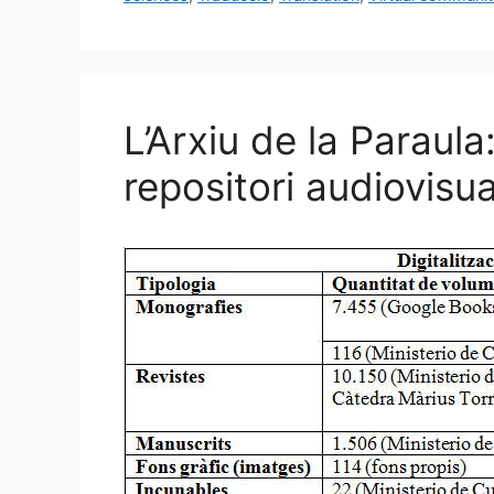
b
k
dI
ar
o
y
n
te
o
ix
k
L’Arxiu de la Paraula
repositori audiovisu