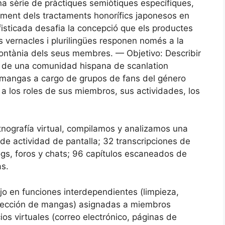
 una sèrie de pràctiques semiòtiques específiques,
ment dels tractaments honorífics japonesos en
fisticada desafia la concepció que els productes
s vernacles i plurilingües responen només a la
espontània dels seus membres. — Objetivo: Describir
as de una comunidad hispana de scanlation
e mangas a cargo de grupos de fans del género
a los roles de sus miembros, sus actividades, los
nografía virtual, compilamos y analizamos una
e actividad de pantalla; 32 transcripciones de
gs, foros y chats; 96 capítulos escaneados de
as.
jo en funciones interdependientes (limpieza,
orrección de mangas) asignadas a miembros
cios virtuales (correo electrónico, páginas de