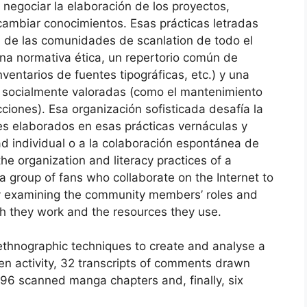
 negociar la elaboración de los proyectos,
ambiar conocimientos. Esas prácticas letradas
a de las comunidades de scanlation de todo el
 una normativa ética, un repertorio común de
nventarios de fuentes tipográficas, etc.) y una
s, socialmente valoradas (como el mantenimiento
ciones). Esa organización sofisticada desafía la
es elaborados en esas prácticas vernáculas y
dad individual o a la colaboración espontánea de
e organization and literacy practices of a
 group of fans who collaborate on the Internet to
by examining the community members’ roles and
ich they work and the resources they use.
hnographic techniques to create and analyse a
n activity, 32 transcripts of comments drawn
96 scanned manga chapters and, finally, six