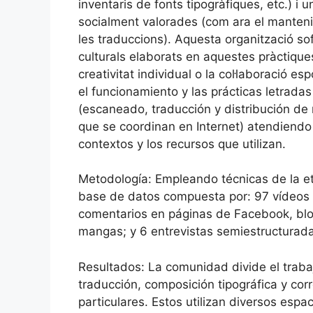
inventaris de fonts tipogràfiques, etc.) i
socialment valorades (com ara el manteni
les traduccions). Aquesta organització so
culturals elaborats en aquestes pràctique
creativitat individual o la col·laboració 
el funcionamiento y las prácticas letrad
(escaneado, traducción y distribución d
que se coordinan en Internet) atendiendo 
contextos y los recursos que utilizan.
Metodología: Empleando técnicas de la et
base de datos compuesta por: 97 vídeos d
comentarios en páginas de Facebook, blo
mangas; y 6 entrevistas semiestructurad
Resultados: La comunidad divide el traba
traducción, composición tipográfica y c
particulares. Estos utilizan diversos espa