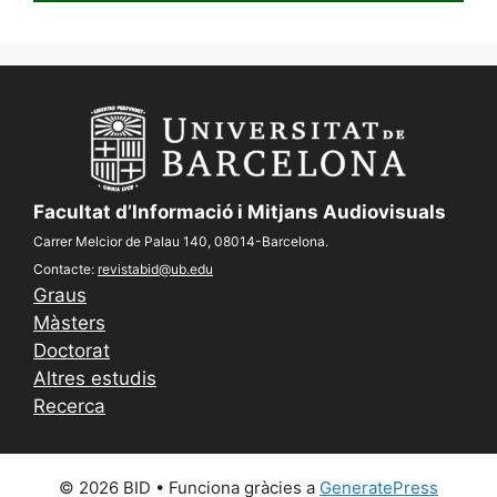
Facultat d’Informació i Mitjans Audiovisuals
Carrer Melcior de Palau 140, 08014-Barcelona.
Contacte:
revistabid@ub.edu
Graus
Màsters
Doctorat
Altres estudis
Recerca
© 2026 BID
• Funciona gràcies a
GeneratePress