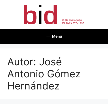
Vés
al
contingut
Menú
Autor:
José
Antonio Gómez
Hernández