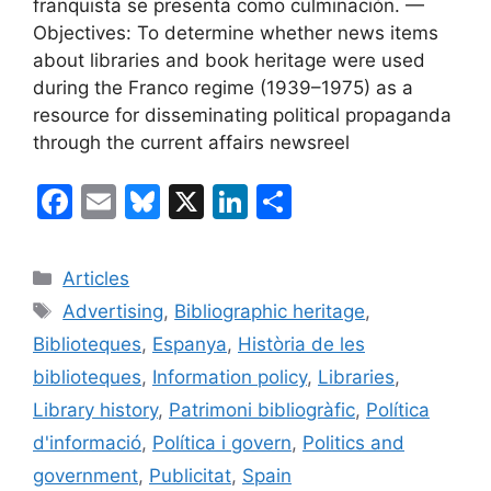
franquista se presenta como culminación. —
Objectives: To determine whether news items
about libraries and book heritage were used
during the Franco regime (1939–1975) as a
resource for disseminating political propaganda
through the current affairs newsreel
F
E
Bl
X
Li
C
a
m
u
n
o
c
ai
e
k
m
Categories
Articles
e
l
s
e
p
Etiquetes
Advertising
,
Bibliographic heritage
,
b
k
dI
ar
Biblioteques
,
Espanya
,
Història de les
o
y
n
te
biblioteques
,
Information policy
,
Libraries
,
o
ix
Library history
,
Patrimoni bibliogràfic
,
Política
k
d'informació
,
Política i govern
,
Politics and
government
,
Publicitat
,
Spain