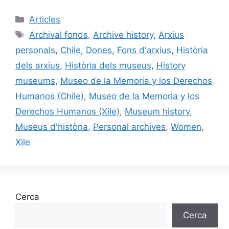
c
ai
e
k
m
Categories
Articles
e
l
s
e
p
Etiquetes
Archival fonds
,
Archive history
,
Arxius
b
k
dI
ar
personals
,
Chile
,
Dones
,
Fons d'arxius
,
Història
o
y
n
te
dels arxius
,
Història dels museus
,
History
o
ix
museums
,
Museo de la Memoria y los Derechos
k
Humanos (Chile)
,
Museo de la Memoria y los
Derechos Humanos (Xile)
,
Museum history
,
Museus d'història
,
Personal archives
,
Women
,
Xile
Cerca
Cerca