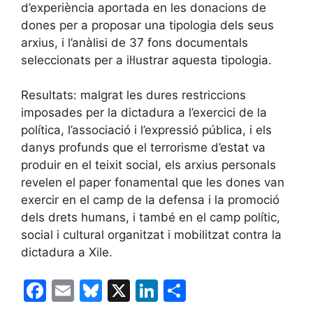
d’experiència aportada en les donacions de
dones per a proposar una tipologia dels seus
arxius, i l’anàlisi de 37 fons documentals
seleccionats per a il·lustrar aquesta tipologia.
Resultats: malgrat les dures restriccions
imposades per la dictadura a l’exercici de la
política, l’associació i l’expressió pública, i els
danys profunds que el terrorisme d’estat va
produir en el teixit social, els arxius personals
revelen el paper fonamental que les dones van
exercir en el camp de la defensa i la promoció
dels drets humans, i també en el camp polític,
social i cultural organitzat i mobilitzat contra la
dictadura a Xile.
F
E
Bl
X
Li
C
a
m
u
n
o