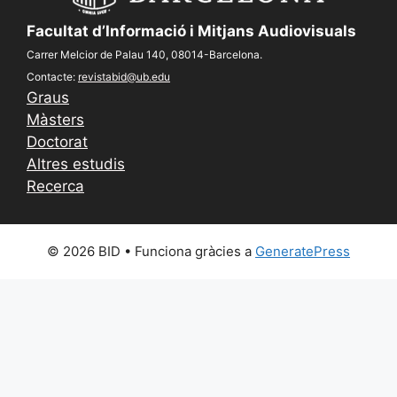
Facultat d’Informació i Mitjans Audiovisuals
Carrer Melcior de Palau 140, 08014-Barcelona.
Contacte:
revistabid@ub.edu
Graus
Màsters
Doctorat
Altres estudis
Recerca
© 2026 BID
• Funciona gràcies a
GeneratePress