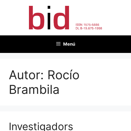
Vés
al
contingut
Menú
Autor:
Rocío
Brambila
Investigadors