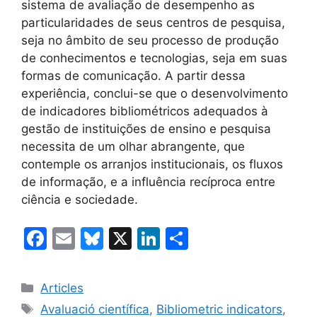
sistema de avaliação de desempenho as
particularidades de seus centros de pesquisa,
seja no âmbito de seu processo de produção
de conhecimentos e tecnologias, seja em suas
formas de comunicação. A partir dessa
experiência, conclui-se que o desenvolvimento
de indicadores bibliométricos adequados à
gestão de instituições de ensino e pesquisa
necessita de um olhar abrangente, que
contemple os arranjos institucionais, os fluxos
de informação, e a influência recíproca entre
ciência e sociedade.
F
E
Bl
X
Li
C
a
m
u
n
o
c
ai
e
k
m
Categories
Articles
e
l
s
e
p
Etiquetes
Avaluació científica
,
Bibliometric indicators
,