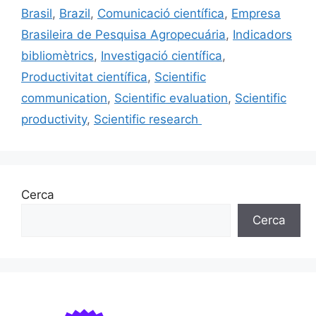
b
k
dI
ar
Brasil
,
Brazil
,
Comunicació científica
,
Empresa
o
y
n
te
Brasileira de Pesquisa Agropecuária
,
Indicadors
o
ix
bibliomètrics
,
Investigació científica
,
k
Productivitat científica
,
Scientific
communication
,
Scientific evaluation
,
Scientific
productivity
,
Scientific research
Cerca
Cerca