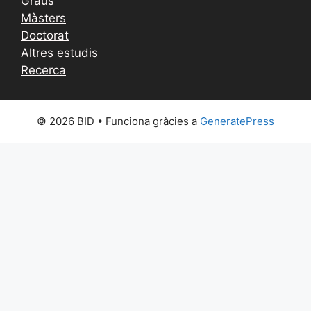
Graus
Màsters
Doctorat
Altres estudis
Recerca
© 2026 BID
• Funciona gràcies a
GeneratePress