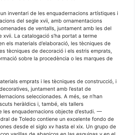
 un inventari de les enquadernacions artístiques i
acions del segle xvii, amb ornamentacions
anomenades de ventalls, juntament amb les del
 xvii. La catalogació s’ha portat a terme
en els materials d’elaboració, les tècniques de
les tècniques de decoració i els estris emprats,
informació sobre la procedència o les marques de
aterials emprats i les tècniques de construcció, i
 decoratives, juntament amb l’estat de
ernacions seleccionades. A més, se n’han
scuts heràldics i, també, els tallers
e les enquadernacions objecte d’estudi. —
atedral de Toledo contiene un excelente fondo de
nes desde el siglo xv hasta el xix. Un grupo de
n varillas de abanicos en las esquinas y en el