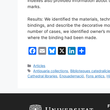
indexes also provided information about 
marks.
Results: We identified the materials, te
bindings, and describe the decorative moti
number of cases, we identified owner’s m
where the binding had been made.
F
E
Bl
X
Li
C
a
m
u
n
o
c
ai
e
k
m
Categories
Articles
Etiquetes
Antiquaria collections
,
Biblioteques catedralíci
e
l
s
e
p
Cathedral libraries
,
Enquadernació
,
Fons antics
,
Hi
b
k
dI
ar
o
y
n
te
o
ix
k
F