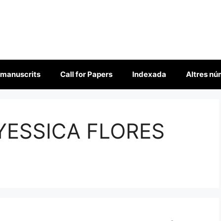
 manuscrits
Call for Papers
Indexada
Altres n
YESSICA FLORES