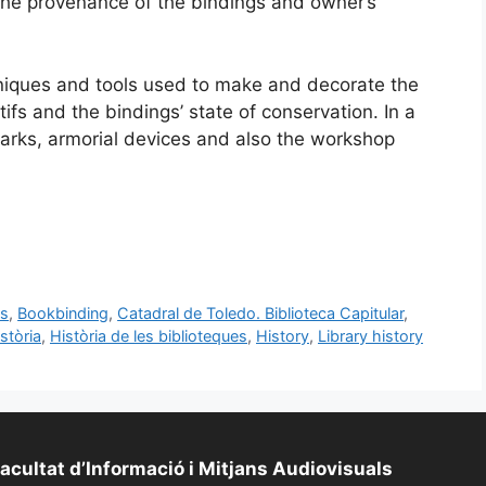
the provenance of the bindings and owner’s
chniques and tools used to make and decorate the
fs and the bindings’ state of conservation. In a
arks, armorial devices and also the workshop
es
,
Bookbinding
,
Catadral de Toledo. Biblioteca Capitular
,
stòria
,
Història de les biblioteques
,
History
,
Library history
acultat d’Informació i Mitjans Audiovisuals