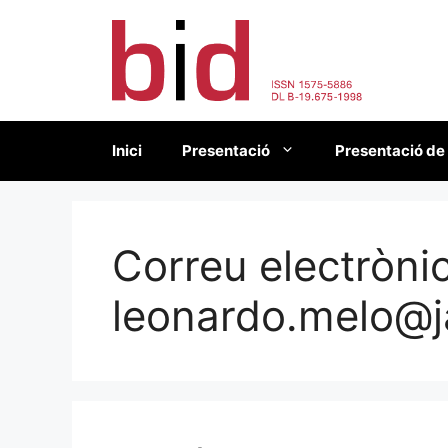
Vés
al
contingut
Inici
Presentació
Presentació de
Correu electrònic
leonardo.melo@j