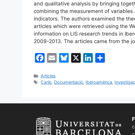
and qualitative analysis by bringing toge
combining the measurement of variables an
indicators. The authors examined the theo
articles which were retrieved using the 
information on LIS research trends in Ib
2009-2013. The articles came from the jo
F
E
Bl
X
Li
C
a
m
u
n
o
c
ai
e
k
m
Categories
Articles
Etiquetes
Carib
,
Documentació
,
Iberoamérica
,
Investigac
e
l
s
e
p
b
k
dI
ar
o
y
n
te
o
ix
F
k
C
C