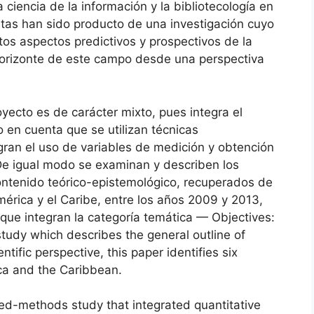
 ciencia de la información y la bibliotecología en
stas han sido producto de una investigación cuyo
stos aspectos predictivos y prospectivos de la
l horizonte de este campo desde una perspectiva
yecto es de carácter mixto, pues integra el
do en cuenta que se utilizan técnicas
gran el uso de variables de medición y obtención
 De igual modo se examinan y describen los
ontenido teórico-epistemológico, recuperados de
érica y el Caribe, entre los años 2009 y 2013,
 que integran la categoría temática — Objectives:
tudy which describes the general outline of
ntific perspective, this paper identifies six
ica and the Caribbean.
ed-methods study that integrated quantitative