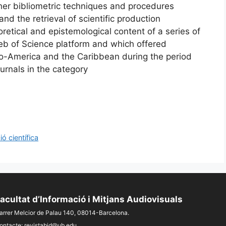
ther bibliometric techniques and procedures
d the retrieval of scientific production
retical and epistemological content of a series of
Web of Science platform and which offered
ero-America and the Caribbean during the period
urnals in the category
ió científica
acultat d’Informació i Mitjans Audiovisuals
arrer Melcior de Palau 140, 08014-Barcelona.
ontacte:
revistabid@ub.edu