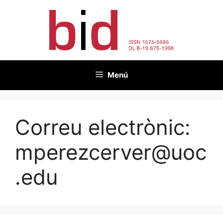
Vés
al
contingut
Menú
Correu electrònic:
mperezcerver@uoc
.edu