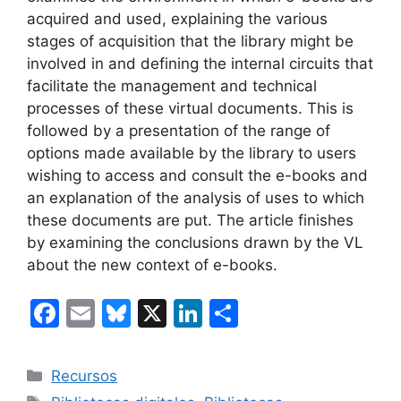
acquired and used, explaining the various
stages of acquisition that the library might be
involved in and defining the internal circuits that
facilitate the management and technical
processes of these virtual documents. This is
followed by a presentation of the range of
options made available by the library to users
wishing to access and consult the e-books and
an explanation of the analysis of uses to which
these documents are put. The article finishes
by examining the conclusions drawn by the VL
about the new context of e-books.
F
E
Bl
X
Li
C
a
m
u
n
o
c
ai
e
k
m
Categories
Recursos
e
l
s
e
p
Etiquetes