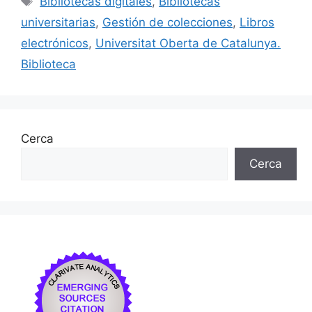
Bibliotecas digitales
,
Bibliotecas
b
k
dI
ar
universitarias
,
Gestión de colecciones
,
Libros
o
y
n
te
electrónicos
,
Universitat Oberta de Catalunya.
o
ix
Biblioteca
k
Cerca
Cerca