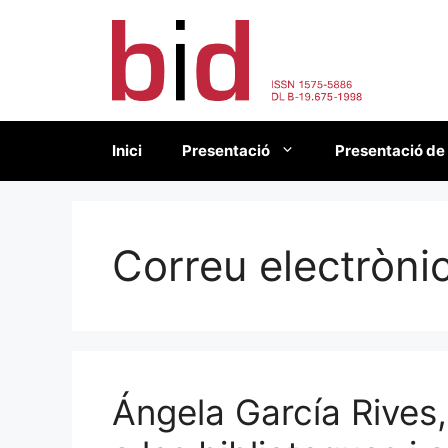
Vés
al
contingut
Inici
Presentació
Presentació de
Correu electròni
Ángela García Rives,