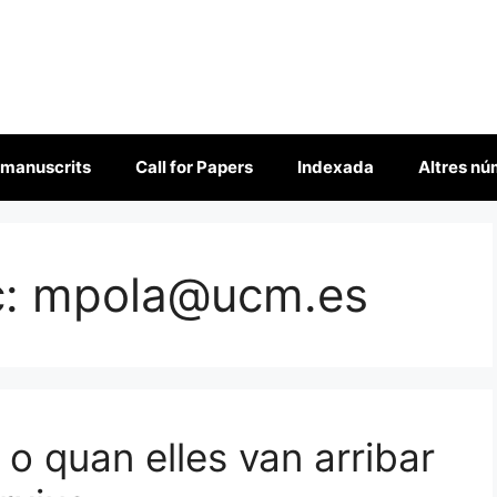
 manuscrits
Call for Papers
Indexada
Altres n
c:
mpola@ucm.es
 o quan elles van arribar