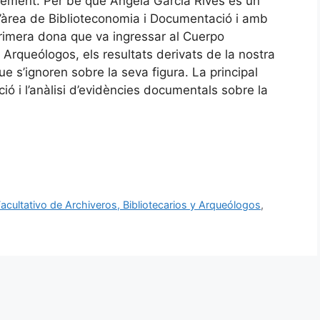
ixement. Per bé que Ángela García Rives és un
l’àrea de Biblioteconomia i Documentació i amb
 primera dona que va ingressar al Cuerpo
y Arqueólogos, els resultats derivats de la nostra
e s’ignoren sobre la seva figura. La principal
ció i l’anàlisi d’evidències documentals sobre la
acultativo de Archiveros, Bibliotecarios y Arqueólogos
,