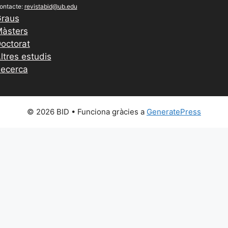
ontacte:
revistabid@ub.edu
raus
àsters
octorat
ltres estudis
ecerca
© 2026 BID
• Funciona gràcies a
GeneratePress