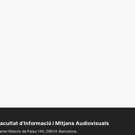
acultat d’Informació i Mitjans Audiovisuals
arrer Melcior de Palau 140, 08014-Barcelona.