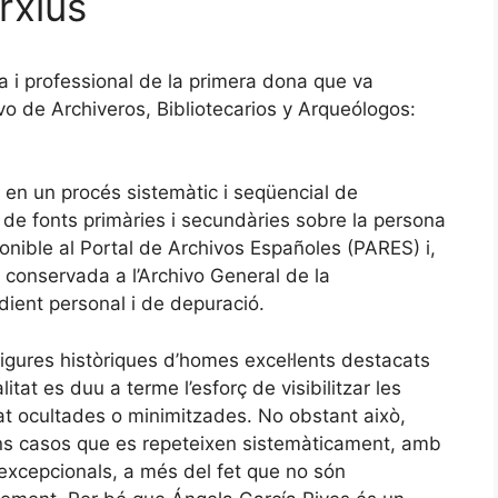
arxius
ca i professional de la primera dona que va
vo de Archiveros, Bibliotecarios y Arqueólogos:
en un procés sistemàtic i seqüencial de
si de fonts primàries i secundàries sobre la persona
sponible al Portal de Archivos Españoles (PARES) i,
ó conservada a l’Archivo General de la
dient personal i de depuració.
igures històriques d’homes excel·lents destacats
itat es duu a terme l’esforç de visibilitzar les
at ocultades o minimitzades. No obstant això,
ns casos que es repeteixen sistemàticament, amb
 excepcionals, a més del fet que no són