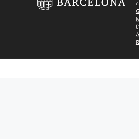
C
G
M
D
A
R