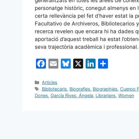
generalitzats en totes les àrees de cone
personatge històric, conegut almenys en 
certa rellevància pel fet d’haver estat la
Facultativo de Archiveros, Bibliotecarios 
recerca revelen que encara hi ha dades qu
aportació d’aquest treball ha estat l’obten
seva trajectòria acadèmica i professional.
F
E
Bl
X
Li
C
a
m
u
n
o
c
ai
e
k
m
Categories
Articles
Etiquetes
Bibliotecaris
,
Biografies
,
Biographies
,
Cuerpo F
e
l
s
e
p
Dones
,
García Rives, Ángela
,
Librarians
,
Women
b
k
dI
ar
o
y
n
te
o
ix
k