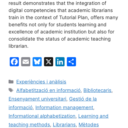
result demonstrates that the integration of
digital competencies that academic librarians
train in the context of Tutorial Plan, offers many
benefits not only for students learning and
excellence of academic institution but also for
consolidate the status of academic teaching
librarian.
F
E
Bl
X
Li
C
a
m
u
n
o
c
ai
e
k
m
Categories
Experiències i anàlisis
e
l
s
e
p
Etiquetes
Alfabetització en informació
,
Bibliotecaris
,
b
k
dI
ar
Ensenyament universitari
,
Gestió de la
o
y
n
te
informació
,
Information management
,
o
ix
Informational alphabetization
,
Learning and
k
teaching methods
,
Librarians
,
Mètodes