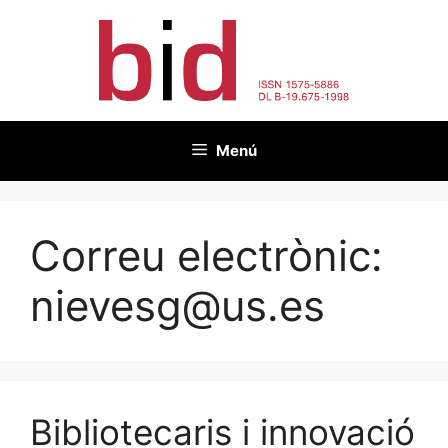
Vés
al
contingut
Menú
Correu electrònic:
nievesg@us.es
Bibliotecaris i innovació