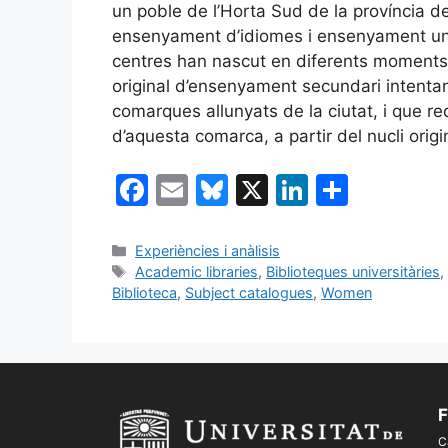
un poble de l’Horta Sud de la província 
ensenyament d’idiomes i ensenyament univ
centres han nascut en diferents moments de
original d’ensenyament secundari intentant
comarques allunyats de la ciutat, i que re
d’aquesta comarca, a partir del nucli ori
F
E
Bl
X
Li
C
a
m
u
n
o
c
ai
e
k
m
Categories
Experiències i anàlisis
Etiquetes
Academic libraries
,
Biblioteques universitàries
e
l
s
e
p
Biblioteca
,
Subject catalogues
,
Women
b
k
dI
ar
o
y
n
te
o
ix
k
F
C