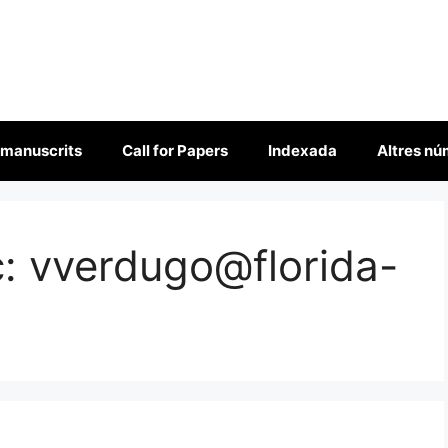
 manuscrits
Call for Papers
Indexada
Altres n
c:
vverdugo@florida-