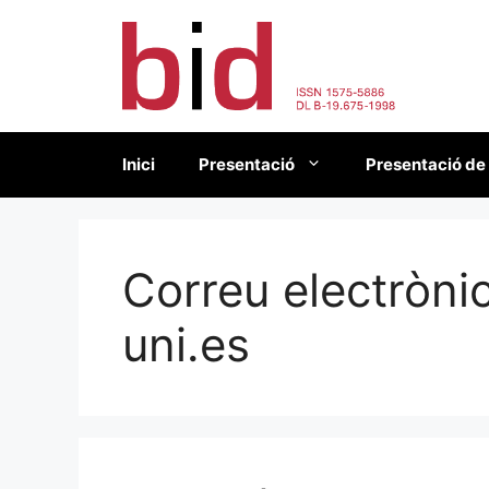
Vés
al
contingut
Inici
Presentació
Presentació de
Correu electròni
uni.es