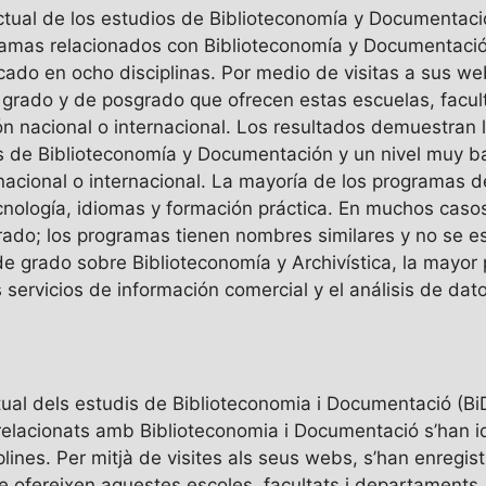
 actual de los estudios de Biblioteconomía y Documentac
amas relacionados con Biblioteconomía y Documentació
ficado en ocho disciplinas. Por medio de visitas a sus we
e grado y de posgrado que ofrecen estas escuelas, facu
ón nacional o internacional. Los resultados demuestran
s de Biblioteconomía y Documentación y un nivel muy bajo
nacional o internacional. La mayoría de los programas 
cnología, idiomas y formación práctica. En muchos casos
rado; los programas tienen nombres similares y no se esp
 grado sobre Biblioteconomía y Archivística, la mayor 
 servicios de información comercial y el análisis de dat
ctual dels estudis de Biblioteconomia i Documentació (Bi
lacionats amb Biblioteconomia i Documentació s’han ide
ciplines. Per mitjà de visites als seus webs, s’han enregis
 ofereixen aquestes escoles, facultats i departaments,