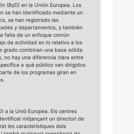
ión (ByD) en la Unión Europea. Los
n se han identificado mediante un
bs, se han registrado las
ltades y departamentos, y también
 la falta de un enfoque común
 de actividad en lo relativo a los
de grado combinan una base sólida
, no hay una diferencia clara entre
ecifica a qué público van dirigidos.
parte de los programas giran en
os.
D) a la Unió Europea. Els centres
ntificat mitjançant un directori de
trat les característiques dels
 i també qualsevol experiència de