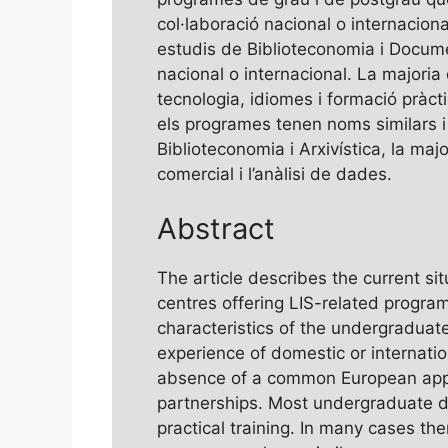
col·laboració nacional o internacio
estudis de Biblioteconomia i Document
nacional o internacional. La major
tecnologia, idiomes i formació pràcti
els programes tenen noms similars i
Biblioteconomia i Arxivística, la maj
comercial i l’anàlisi de dades.
Abstract
The article describes the current si
centres offering LIS-related program
characteristics of the undergradua
experience of domestic or internatio
absence of a common European approa
partnerships. Most undergraduate d
practical training. In many cases 