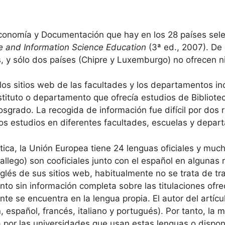
economía y Documentación que hay en los 28 países selec
ve and Information Science Education
(3ª ed., 2007). De
, y sólo dos países (Chipre y Luxemburgo) no ofrecen n
 los sitios web de las facultades y los departamentos in
nstituto o departamento que ofrecía estudios de Biblio
posgrado. La recogida de información fue difícil por dos r
los estudios en diferentes facultades, escuelas y depar
stica, la Unión Europea tiene 24 lenguas oficiales y muc
allego) son cooficiales junto con el español en algunas
lés de sus sitios web, habitualmente no se trata de tr
nto sin información completa sobre las titulaciones ofr
nte se encuentra en la lengua propia. El autor del artícu
 español, francés, italiano y portugués). Por tanto, la 
 por las universidades que usan estas lenguas o dispone