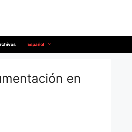
rchivos
Español
umentación en