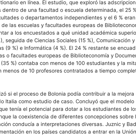
ionario en línea. El estudio, que exploró las adscripcion
 dentro de una facultad o escuela determinada, el 25
cultades o departamentos independientes y el 6 % eran
te de las escuelas y facultades europeas de Biblioteco
ntar a los encuestados a qué unidad académica superior
, seguida de Ciencias Sociales (15 %), Comunicación y
s (9 %) e Informática (4 %). El 24 % restante se encua
las o facultades europeas de Biblioteconomía y Docume
(35 %) contaba con menos de 100 estudiantes y la mit
nían menos de 10 profesores contratados a tiempo comple
 si el proceso de Bolonia podía contribuir a la mejora 
 Italia como estudio de caso. Concluyó que el modelo d
ue tenía el potencial para dotar a los estudiantes de l
ue la coexistencia de diferentes concepciones sobre la 
ión conducía a interpretaciones diversas. Juznic y Bado
entación en los países candidatos a entrar en la Unión